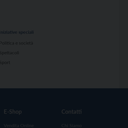
Iniziative speciali
Politica e società
Spettacoli
Sport
E-Shop
Contatti
Vendita Online
Chi Siamo