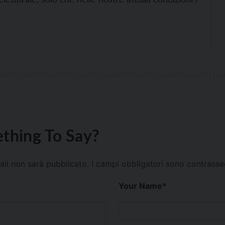
thing To Say?
mail non sarà pubblicato.
I campi obbligatori sono contrass
Your Name
*