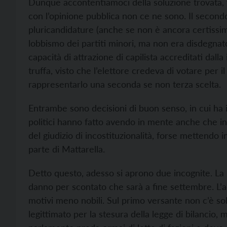
Dunque accontentiamoci della soluzione trovata, vis
con l’opinione pubblica non ce ne sono. Il secondo
pluricandidature (anche se non è ancora certissi
lobbismo dei partiti minori, ma non era disdegnato
capacità di attrazione di capilista accreditati dalla
truffa, visto che l’elettore credeva di votare per i
rappresentarlo una seconda se non terza scelta.
Entrambe sono decisioni di buon senso, in cui ha in
politici hanno fatto avendo in mente anche che i
del giudizio di incostituzionalità, forse mettendo i
parte di Mattarella.
Detto questo, adesso si aprono due incognite. La p
danno per scontato che sarà a fine settembre. L’a
motivi meno nobili. Sul primo versante non c’è s
legittimato per la stesura della legge di bilancio, 