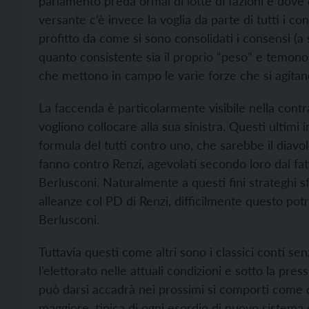
parlamento preda ormai di lotte di fazioni e dov
versante c’è invece la voglia da parte di tutti i con
profitto da come si sono consolidati i consensi (a 
quanto consistente sia il proprio “peso” e temono
che mettono in campo le varie forze che si agitano 
La faccenda è particolarmente visibile nella contr
vogliono collocare alla sua sinistra. Questi ultimi 
formula del tutti contro uno, che sarebbe il diavo
fanno contro Renzi, agevolati secondo loro dal f
Berlusconi. Naturalmente a questi fini strateghi s
alleanze col PD di Renzi, difficilmente questo potr
Berlusconi.
Tuttavia questi come altri sono i classici conti s
l’elettorato nelle attuali condizioni e sotto la pr
può darsi accadrà nei prossimi si comporti come de
maggiore, tipica di ogni esordio di nuovo sistema e