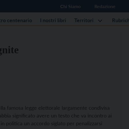
Chi Siamo
Redazione
stro centenario
I nostri libri
Territori
Rubric
gnite
lla famosa legge elettorale largamente condivisa
abbia significato avere un testo che va incontro ai
 in politica un accordo siglato per penalizzarsi