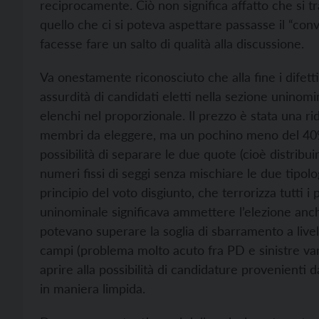
reciprocamente. Ciò non significa affatto che si 
quello che ci si poteva aspettare passasse il “con
facesse fare un salto di qualità alla discussione.
Va onestamente riconosciuto che alla fine i difetti 
assurdità di candidati eletti nella sezione uninomi
elenchi nel proporzionale. Il prezzo è stata una r
membri da eleggere, ma un pochino meno del 40%)
possibilità di separare le due quote (cioè distrib
numeri fissi di seggi senza mischiare le due tipol
principio del voto disgiunto, che terrorizza tutti i
uninominale significava ammettere l’elezione anch
potevano superare la soglia di sbarramento a livell
campi (problema molto acuto fra PD e sinistre vari
aprire alla possibilità di candidature provenienti d
in maniera limpida.