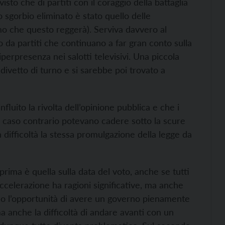
to che di partiti con il coraggio della battaglia
 sgorbio eliminato è stato quello delle
mo che questo reggerà). Serviva davvero al
 da partiti che continuano a far gran conto sulla
 iperpresenza nei salotti televisivi. Una piccola
l divetto di turno e si sarebbe poi trovato a
fluito la rivolta dell’opinione pubblica e che i
n caso contrario potevano cadere sotto la scure
n difficoltà la stessa promulgazione della legge da
rima è quella sulla data del voto, anche se tutti
ccelerazione ha ragioni significative, ma anche
olo l’opportunità di avere un governo pienamente
ma anche la difficoltà di andare avanti con un