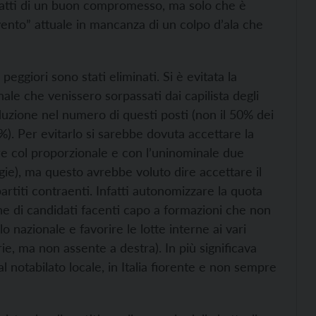
tratti di un buon compromesso, ma solo che è
vento” attuale in mancanza di un colpo d’ala che
peggiori sono stati eliminati. Si è evitata la
nale che venissero sorpassati dai capilista degli
iduzione nel numero di questi posti (non il 50% dei
. Per evitarlo si sarebbe dovuta accettare la
uire col proporzionale e con l’uninominale due
ogie), ma questo avrebbe voluto dire accettare il
 partiti contraenti. Infatti autonomizzare la quota
e di candidati facenti capo a formazioni che non
o nazionale e favorire le lotte interne ai vari
e, ma non assente a destra). In più significava
al notabilato locale, in Italia fiorente e non sempre