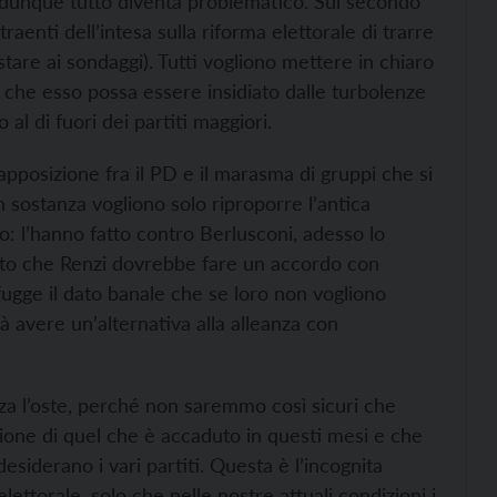
e dunque tutto diventa problematico. Sul secondo
traenti dell’intesa sulla riforma elettorale di trarre
stare ai sondaggi). Tutti vogliono mettere in chiaro
 che esso possa essere insidiato dalle turbolenze
al di fuori dei partiti maggiori.
apposizione fra il PD e il marasma di gruppi che si
in sostanza vogliono solo riproporre l’antica
lo: l’hanno fatto contro Berlusconi, adesso lo
atto che Renzi dovrebbe fare un accordo con
fugge il dato banale che se loro non vogliono
à avere un’alternativa alla alleanza con
enza l’oste, perché non saremmo così sicuri che
essione di quel che è accaduto in questi mesi e che
siderano i vari partiti. Questa è l’incognita
lettorale, solo che nelle nostre attuali condizioni i