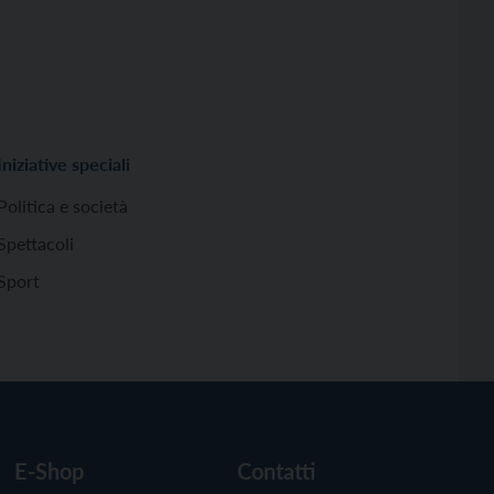
Iniziative speciali
Politica e società
Spettacoli
Sport
E-Shop
Contatti