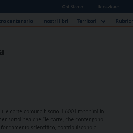
Chi Siamo
Redazione
stro centenario
I nostri libri
Territori
Rubric
a
ulle carte comunali: sono 1.600 i toponimi in
sner sottolinea che “le carte, che contengono
 fondamento scientifico, contribuiscono a