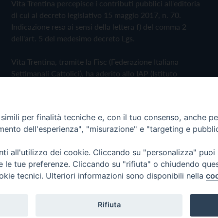
Vita Trentina percepisce i contributi pubblici all'editoria
di cui al decreto legislativo 15 maggio 2017, n. 70.
Indicazione resa ai sensi della lettera f) del comma 2
dell'art. 5 del medesimo decreto Lgs.
Vita Trentina, tramite la Fisc (Federazione Italiana
Settimanali Cattolici), ha aderito allo IAP (Istituto
dell'Autodisciplina Pubblicitaria) accettando il Codice di
Autodisciplina della Comunicazione Commerciale
imili per finalità tecniche e, con il tuo consenso, anche per 
Privacy Policy
Cookie Policy
amento dell'esperienza", "misurazione" e "targeting e pubbli
i all'utilizzo dei cookie. Cliccando su "personalizza" puoi
 Trentina Editrice
re le tue preferenze. Cliccando su "rifiuta" o chiudendo que
okie tecnici. Ulteriori informazioni sono disponibili nella
coo
Rifiuta