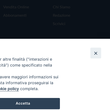
Vendita Online
Chi Siamo
Abbonamenti
Redazione
Scrivici
altre finalità ("interazioni e
cità") come specificato nella
 avere maggiori informazioni sui
sta informativa proseguirai la
kie policy
completa.
Torna all'inizio
Accetta