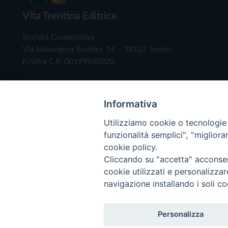
Vita Trentina Editrice
Società Cooperativa
Via Monsignor Endrici, 14 – 38122 Trento
P.IVA e C.F. 00199960220
Informativa
Utilizziamo cookie o tecnologie s
funzionalità semplici", "miglior
cookie policy.
Cliccando su "accetta" acconsent
Copyright © 2019 - Tutti i diritti riservati - Vita
cookie utilizzati e personalizza
navigazione installando i soli co
Privacy Policy
Personalizza