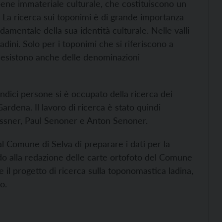
bene immateriale culturale, che costituiscono un
e”. La ricerca sui toponimi è di grande importanza
amentale della sua identità culturale. Nelle valli
dini. Solo per i toponimi che si riferiscono a
, esistono anche delle denominazioni
dici persone si è occupato della ricerca dei
ardena. Il lavoro di ricerca è stato quindi
ssner, Paul Senoner e Anton Senoner.
al Comune di Selva di preparare i dati per la
do alla redazione delle carte ortofoto del Comune
 il progetto di ricerca sulla toponomastica ladina,
o.