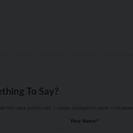
thing To Say?
mail non sarà pubblicato.
I campi obbligatori sono contrass
Your Name
*