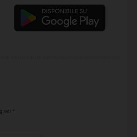
egnati
*