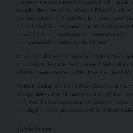
preservare e trasmettere i toponimi ladini quale 
tassello rilevante per la cultura e l’identità ladin
per una minoranza linguistica, in quanto parte fond
ladine i nomi di luogo sono quasi esclusivamente la
comuni, frazioni, montagne e ai torrenti maggiori
corrispondenti in tedesco e in italiano.
Un gruppo di lavoro composto inizialmente da quin
toponimi per le carte del Comune di Selva di Val G
effettivamente svolto da Otto Mussner, Josef Mu
L’Istituto ladino Micurá de Rü è stato incaricato d
stampa delle carte. Al momento si sta già lavoran
di Ortisei, l’ultimo mancante per portare a termine
uno degli obiettivi più importanti dell’Istituto ladin
di
Paolo Valente