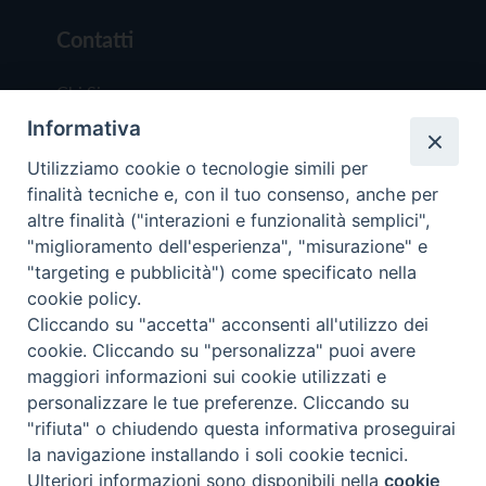
Contatti
Chi Siamo
Informativa
Redazione
Scrivici
Utilizziamo cookie o tecnologie simili per
finalità tecniche e, con il tuo consenso, anche per
altre finalità ("interazioni e funzionalità semplici",
"miglioramento dell'esperienza", "misurazione" e
"targeting e pubblicità") come specificato nella
cookie policy.
Copyright © 2019 - Tutti i diritti riservati - Vit
Cliccando su "accetta" acconsenti all'utilizzo dei
Trentina Editrice
cookie. Cliccando su "personalizza" puoi avere
maggiori informazioni sui cookie utilizzati e
Privacy Policy
personalizzare le tue preferenze. Cliccando su
Torna all'inizi
"rifiuta" o chiudendo questa informativa proseguirai
la navigazione installando i soli cookie tecnici.
Ulteriori informazioni sono disponibili nella
cookie
Preferenze Cookie