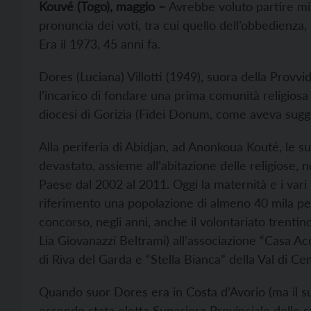
Kouvé (Togo), maggio –
Avrebbe voluto partire mis
pronuncia dei voti, tra cui quello dell’obbedienza, l
Era il 1973, 45 anni fa.
Dores (Luciana) Villotti (1949), suora della Provvid
l’incarico di fondare una prima comunità religiosa 
diocesi di Gorizia (Fidei Donum, come aveva suggeri
Alla periferia di Abidjan, ad Anonkoua Kouté, le s
devastato, assieme all’abitazione delle religiose, n
Paese dal 2002 al 2011. Oggi la maternità e i vari 
riferimento una popolazione di almeno 40 mila per
concorso, negli anni, anche il volontariato trenti
Lia Giovanazzi Beltrami) all’associazione “Casa Ac
di Riva del Garda e “Stella Bianca” della Val di Ce
Quando suor Dores era in Costa d’Avorio (ma il 
essendo stata eletta Superiora Provinciale delle s