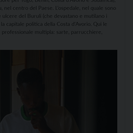
, nel centro del Paese. L’ospedale, nel quale sono
e ulcere del Buruli (che devastano e mutilano i
a capitale politica della Costa d’Avorio. Qui le
professionale multipla: sarte, parrucchiere,