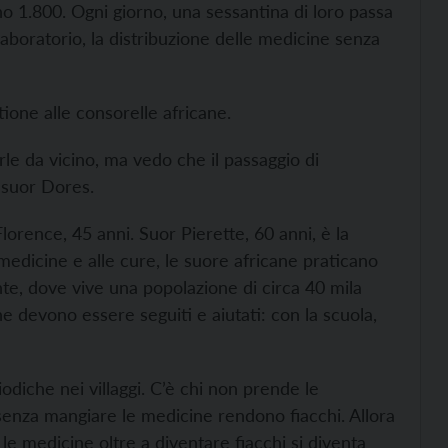
 1.800. Ogni giorno, una sessantina di loro passa
di laboratorio, la distribuzione delle medicine senza
tione alle consorelle africane.
le da vicino, ma vedo che il passaggio di
 suor Dores.
lorence, 45 anni. Suor Pierette, 60 anni, è la
e medicine e alle cure, le suore africane praticano
tante, dove vive una popolazione di circa 40 mila
e devono essere seguiti e aiutati: con la scuola,
iodiche nei villaggi. C’è chi non prende le
enza mangiare le medicine rendono fiacchi. Allora
 medicine oltre a diventare fiacchi si diventa