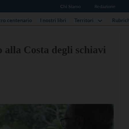
Chi Siamo
Redazione
stro centenario
I nostri libri
Territori
Rubric
alla Costa degli schiavi