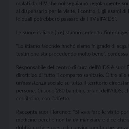
malati da HIV che noi seguiamo regolarmente sono
al dispensario per le visite, i controlli, gli esami 
le quali potrebbero passare da HIV all’AIDS”.
Le suore italiane (tre) stanno cedendo l’intera ges
“Lo stiamo facendo finché siamo in grado di seguir
testimone sta procedendo molto bene”, confessa
Responsabile del centro di cura dell’AIDS è suor F
direttrice di tutto il comparto sanitario. Oltre all
un’assistenza sociale su tutto il territorio circos
persone. Ci sono 280 bambini, orfani dell’AIDS, ch
con il cibo, con l’affetto.
Racconta suor Florence: “Si va a fare le visite per
medicine perché non ha da mangiare e dice che s
dobbiamo fare opera di convincimento che senza le