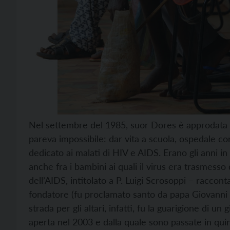
Nel settembre del 1985, suor Dores è approdata i
pareva impossibile: dar vita a scuola, ospedale c
dedicato ai malati di HIV e AIDS. Erano gli anni in 
anche fra i bambini ai quali il virus era trasmesso 
dell’AIDS, intitolato a P. Luigi Scrosoppi – raccon
fondatore (fu proclamato santo da papa Giovanni Pa
strada per gli altari, infatti, fu la guarigione di u
aperta nel 2003 e dalla quale sono passate in qui