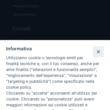
Vendita Online
Abbonamenti
Contatti
Chi Siamo
Informativa
Redazione
Scrivici
Utilizziamo cookie o tecnologie simili per
finalità tecniche e, con il tuo consenso, anche per
altre finalità ("interazioni e funzionalità semplici",
"miglioramento dell'esperienza", "misurazione" e
"targeting e pubblicità") come specificato nella
cookie policy.
Copyright © 2019 - Tutti i diritti riservati - Vit
Cliccando su "accetta" acconsenti all'utilizzo dei
Trentina Editrice
cookie. Cliccando su "personalizza" puoi avere
maggiori informazioni sui cookie utilizzati e
Privacy Policy