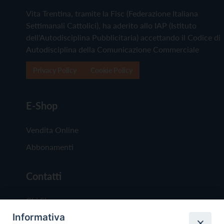
Vita Trentina, tramite la Fisc (Federazione Italiana
Settimanali Cattolici), ha aderito allo IAP (Istituto
dell'Autodisciplina Pubblicitaria) accettando il Codice di
Autodisciplina della Comunicazione Commerciale
Privacy Policy
Cookie Policy
E-Shop
Vendita Online
Abbonamenti
Contatti
Chi Siamo
Informativa
Redazione