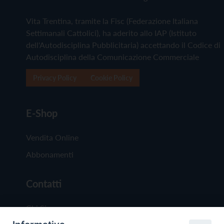
Vita Trentina, tramite la Fisc (Federazione Italiana
Settimanali Cattolici), ha aderito allo IAP (Istituto
dell'Autodisciplina Pubblicitaria) accettando il Codice di
Autodisciplina della Comunicazione Commerciale
Privacy Policy
Cookie Policy
E-Shop
Vendita Online
Abbonamenti
Contatti
Chi Siamo