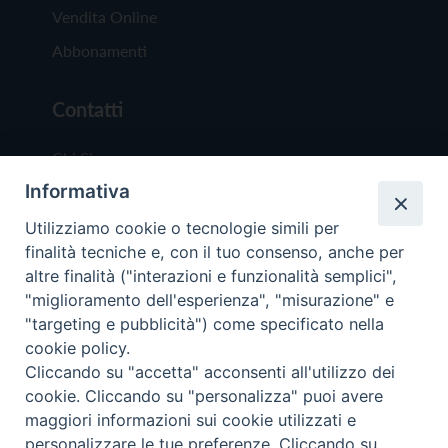
Vendita Online
Abbonamenti
Contatti
Chi Siamo
Informativa
Redazione
Scrivici
Utilizziamo cookie o tecnologie simili per
finalità tecniche e, con il tuo consenso, anche per
altre finalità ("interazioni e funzionalità semplici",
"miglioramento dell'esperienza", "misurazione" e
"targeting e pubblicità") come specificato nella
cookie policy.
Copyright © 2019 - Tutti i diritti riservati - Vit
Cliccando su "accetta" acconsenti all'utilizzo dei
Trentina Editrice
cookie. Cliccando su "personalizza" puoi avere
maggiori informazioni sui cookie utilizzati e
Privacy Policy
personalizzare le tue preferenze. Cliccando su