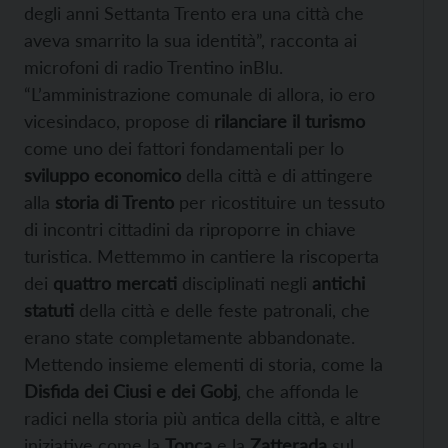
degli anni Settanta Trento era una città che
aveva smarrito la sua identità”, racconta ai
microfoni di radio Trentino inBlu.
“L’amministrazione comunale di allora, io ero
vicesindaco, propose di
rilanciare il turismo
come uno dei fattori fondamentali per lo
sviluppo economico
della città e di attingere
alla
storia di Trento
per ricostituire un tessuto
di incontri cittadini da riproporre in chiave
turistica. Mettemmo in cantiere la riscoperta
dei
quattro mercati
disciplinati negli
antichi
statuti
della città e delle feste patronali, che
erano state completamente abbandonate.
Mettendo insieme elementi di storia, come la
Disfida dei Ciusi e dei Gobj
, che affonda le
radici nella storia più antica della città, e altre
iniziative come la
Tonca
e la
Zatterada
sul