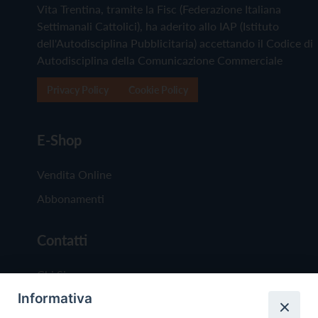
Vita Trentina, tramite la Fisc (Federazione Italiana
Settimanali Cattolici), ha aderito allo IAP (Istituto
dell'Autodisciplina Pubblicitaria) accettando il Codice di
Autodisciplina della Comunicazione Commerciale
Privacy Policy
Cookie Policy
E-Shop
Vendita Online
Abbonamenti
Contatti
Chi Siamo
Informativa
Redazione