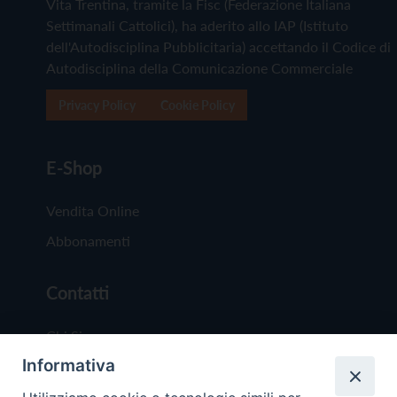
Vita Trentina, tramite la Fisc (Federazione Italiana
Settimanali Cattolici), ha aderito allo IAP (Istituto
dell'Autodisciplina Pubblicitaria) accettando il Codice di
Autodisciplina della Comunicazione Commerciale
Privacy Policy
Cookie Policy
E-Shop
Vendita Online
Abbonamenti
Contatti
Chi Siamo
Informativa
Redazione
Scrivici