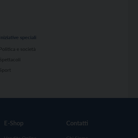
Iniziative speciali
Politica e società
Spettacoli
Sport
E-Shop
Contatti
Vendita Online
Chi Siamo