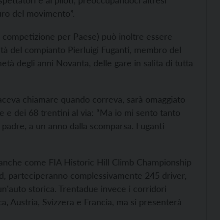
spettatori e ai piloti, preoccupandoci altresì
turo del movimento”.
 competizione per Paese) può inoltre essere
ità del compianto Pierluigi Fuganti, membro del
tà degli anni Novanta, delle gare in salita di tutta
 faceva chiamare quando correva, sarà omaggiato
e e dei 68 trentini al via: “Ma io mi sento tanto
io padre, a un anno dalla scomparsa. Fuganti
anche come FIA Historic Hill Climb Championship
rd, parteciperanno complessivamente 245 driver,
'auto storica. Trentadue invece i corridori
ca, Austria, Svizzera e Francia, ma si presenterà