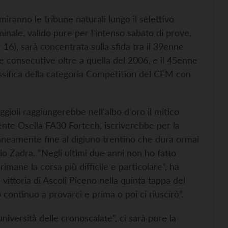
iranno le tribune naturali lungo il selettivo
nale, valido pure per l'intenso sabato di prove,
16), sarà concentrata sulla sfida tra il 39enne
ie consecutive oltre a quella del 2006, e il 45enne
lassifica della categoria Competition del CEM con
ioli raggiungerebbe nell'albo d'oro il mitico
ente Osella FA30 Fortech, iscriverebbe per la
neamente fine al digiuno trentino che dura ormai
io Zadra. “Negli ultimi due anni non ho fatto
ane la corsa più difficile e particolare”, ha
vittoria di Ascoli Piceno nella quinta tappa del
continuo a provarci e prima o poi ci riuscirò”.
università delle cronoscalate”, ci sarà pure la