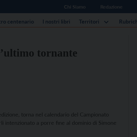
Chi Siamo
Redazione
stro centenario
I nostri libri
Territori
Rubric
l’ultimo tornante
edizione, torna nel calendario del Campionato
i intenzionato a porre fine al dominio di Simone