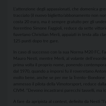
L'attenzione degli appassionati, che domenica grem
tracciato (il nuovo biglietto/abbonamento non nomi
costa 20 euro, ma è sempre gratuito per gli under 
fiorentino Simone Faggioli, reduce da sette vittor
fiavetano Christian Merli, appaiati in testa alla c
125 punti dopo tre gare.
In caso di successo con la sua Norma M20 FC, Fagg
Mauro Nesti, mentre Merli, al volante dell'esordi
prima volta il proprio nome, ponendo contempora
dal 1970, quando a imporsi fu il roveretano Anton
molto bene, anche se per me la Trento–Bondone rim
ammesso il pilota della Vimotorsport, reduce dalla 
CIVM. “Devono incastrarsi parecchi tasselli, ma io 
A fare da apripista al contest, definito da Nesti “l'