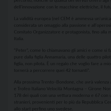
percorso, nonché la qualità dei servizi offerti agli 
dell'innovazione con le macchine elettriche, il fu
La validità europea (nel CEM è ammessa un'unica
considerata un omaggio alla passione e all'operos
Comitato Organizzatore e protagonista, fino alla me
Italia.
“Peter”, come lo chiamavano gli amici e come si
pure dalla figlia Annamaria, una delle quattro pilot
figlia, non pilota. È un regalo che voglio fare a m
tornerà a percorrere quei 42 tornanti”.
Alla prossima Trento–Bondone, che avrà valenza 
e Trofeo Italiano Velocità Montagna – Girone No
178 dei quali con una vettura moderna e 67 con un
stranieri, provenienti per lo più da Repubblica Ce
allo start perfino uno svedese.