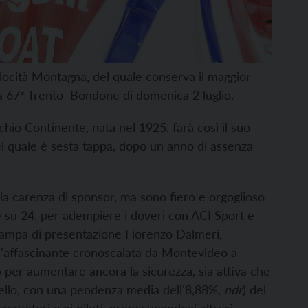
elocità Montagna, del quale conserva il maggior
la 67ª Trento–Bondone di domenica 2 luglio.
cchio Continente, nata nel 1925, farà così il suo
l quale è sesta tappa, dopo un anno di assenza
a carenza di sponsor, ma sono fiero e orgoglioso
e su 24, per adempiere i doveri con ACI Sport e
stampa di presentazione Fiorenzo Dalmeri,
 l'affascinante cronoscalata da Montevideo a
o per aumentare ancora la sicurezza, sia attiva che
livello, con una pendenza media dell'8,88%,
ndr
) del