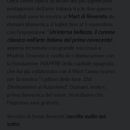
Oltre cento opere di alcuni dei più significativi
protagonisti dell’arte italiana tra le due guerre
mondiali sono in mostra al
Mart di Rovereto
da
domani (domenica 2 luglio) fino al 5 novembre,
con l’esposizione “
Un’eterna bellezza, il canone
classico nell’arte italiana del primo novecento
”,
appena terminata con grande successo a
Madrid. L’evento è svolto in collaborazione con
la Fondazione
MAPFRE
della capitale spagnola,
che ha già collaborato con il Mart l’anno scorso
per la mostra “
I pittori della luce. Dal
Divisionismo al Futurismo
”. Domani, inoltre,
prima domenica del mese, ricordiamo che
l’ingresso sarà gratuito.
Servizio di Sonia Severini (
ascolta audio qui
sotto
)