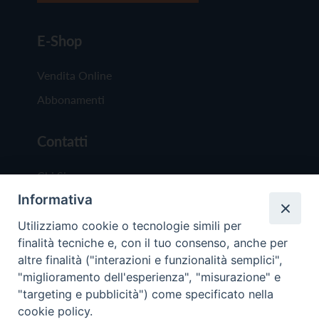
E-Shop
Vendita Online
Abbonamenti
Contatti
Chi Siamo
Informativa
Redazione
Scrivici
Utilizziamo cookie o tecnologie simili per
finalità tecniche e, con il tuo consenso, anche per
altre finalità ("interazioni e funzionalità semplici",
"miglioramento dell'esperienza", "misurazione" e
"targeting e pubblicità") come specificato nella
cookie policy.
Copyright © 2019 - Tutti i diritti riservati - Vit