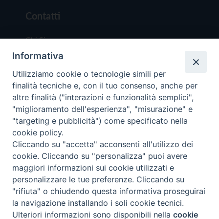
Contatti
Chi Siamo
Informativa
Redazione
Scrivici
Utilizziamo cookie o tecnologie simili per
finalità tecniche e, con il tuo consenso, anche per
altre finalità ("interazioni e funzionalità semplici",
"miglioramento dell'esperienza", "misurazione" e
"targeting e pubblicità") come specificato nella
cookie policy.
Copyright © 2019 - Tutti i diritti riservati - Vit
Cliccando su "accetta" acconsenti all'utilizzo dei
Trentina Editrice
cookie. Cliccando su "personalizza" puoi avere
maggiori informazioni sui cookie utilizzati e
Privacy Policy
personalizzare le tue preferenze. Cliccando su
Torna all'inizi
"rifiuta" o chiudendo questa informativa proseguirai
la navigazione installando i soli cookie tecnici.
Ulteriori informazioni sono disponibili nella
cookie
Preferenze Cookie