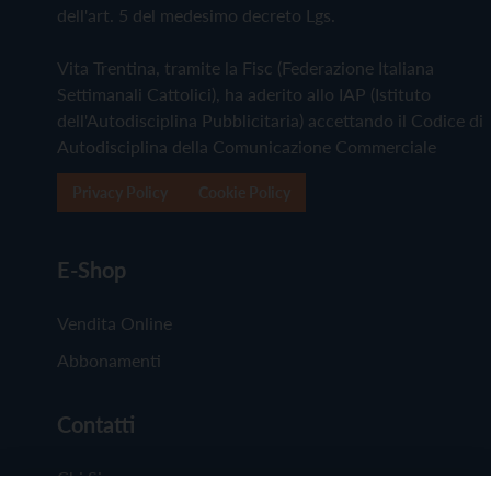
dell'art. 5 del medesimo decreto Lgs.
Vita Trentina, tramite la Fisc (Federazione Italiana
Settimanali Cattolici), ha aderito allo IAP (Istituto
dell'Autodisciplina Pubblicitaria) accettando il Codice di
Autodisciplina della Comunicazione Commerciale
Privacy Policy
Cookie Policy
E-Shop
Vendita Online
Abbonamenti
Contatti
Chi Siamo