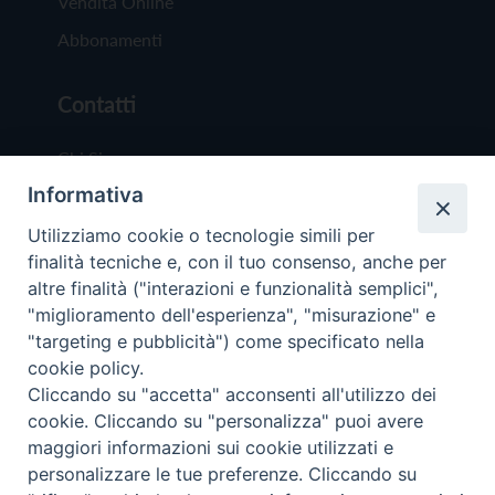
Vendita Online
Abbonamenti
Contatti
Chi Siamo
Informativa
Redazione
Scrivici
Utilizziamo cookie o tecnologie simili per
finalità tecniche e, con il tuo consenso, anche per
altre finalità ("interazioni e funzionalità semplici",
"miglioramento dell'esperienza", "misurazione" e
"targeting e pubblicità") come specificato nella
cookie policy.
Copyright © 2019 - Tutti i diritti riservati - Vit
Cliccando su "accetta" acconsenti all'utilizzo dei
Trentina Editrice
cookie. Cliccando su "personalizza" puoi avere
maggiori informazioni sui cookie utilizzati e
Privacy Policy
personalizzare le tue preferenze. Cliccando su
Torna all'inizi