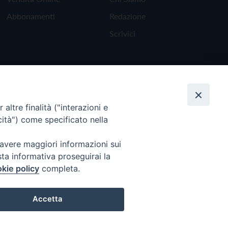
Abbonamenti
Redazione
Scrivici
altre finalità ("interazioni e
cità") come specificato nella
 avere maggiori informazioni sui
sta informativa proseguirai la
kie policy
completa.
Torna all'inizio
Accetta
Preferenze Cookie