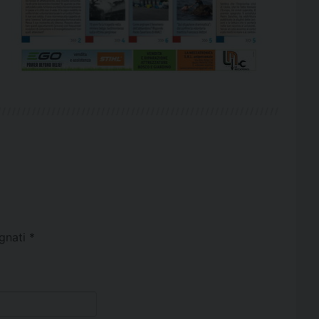
egnati
*