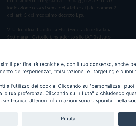
di cui al decreto legislativo 15 maggio 2017, n. 70.
Indicazione resa ai sensi della lettera f) del comma 2
dell'art. 5 del medesimo decreto Lgs.
Vita Trentina, tramite la Fisc (Federazione Italiana
Settimanali Cattolici), ha aderito allo IAP (Istituto
dell'Autodisciplina Pubblicitaria) accettando il Codice di
Autodisciplina della Comunicazione Commerciale
imili per finalità tecniche e, con il tuo consenso, anche per 
Privacy Policy
Cookie Policy
amento dell'esperienza", "misurazione" e "targeting e pubbli
i all'utilizzo dei cookie. Cliccando su "personalizza" puoi
 Trentina Editrice
re le tue preferenze. Cliccando su "rifiuta" o chiudendo que
okie tecnici. Ulteriori informazioni sono disponibili nella
coo
Rifiuta