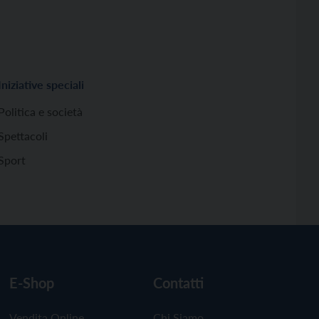
Iniziative speciali
Politica e società
Spettacoli
Sport
E-Shop
Contatti
Vendita Online
Chi Siamo