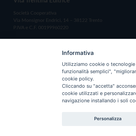
Società Cooperativa
Via Monsignor Endrici, 14 – 38122 Trento
P.IVA e C.F. 00199960220
Informativa
Utilizziamo cookie o tecnologie s
funzionalità semplici", "miglior
cookie policy.
Cliccando su "accetta" acconsent
Copyright © 2019 - Tutti i diritti riservati - Vita
cookie utilizzati e personalizza
navigazione installando i soli co
Privacy Policy
Personalizza