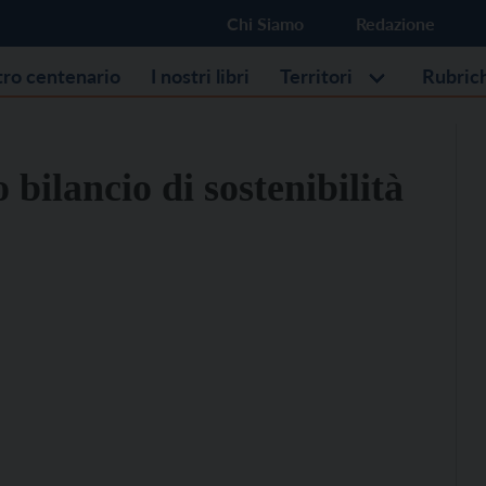
Chi Siamo
Redazione
stro centenario
I nostri libri
Territori
Rubric
 bilancio di sostenibilità