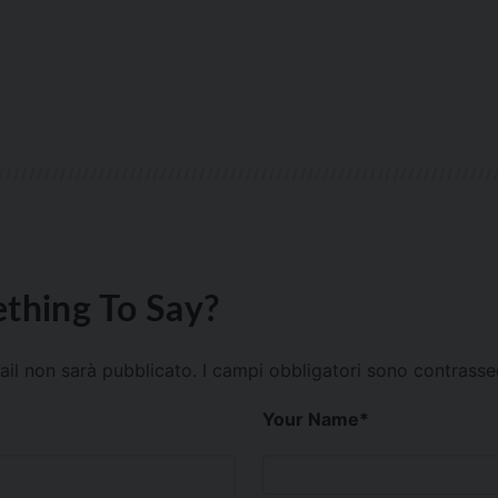
thing To Say?
mail non sarà pubblicato.
I campi obbligatori sono contrass
Your Name
*