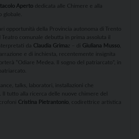
tacolo Aperto
dedicata alle Chimere e alla
 globale.
ari opportunità della Provincia autonoma di Trento
 al Teatro comunale debutta in prima assoluta il
nterpretati da
Claudia Grima
z – di
Giuliana Musso
,
 narrazione e di inchiesta, recentemente insignita
rterà “Odiare Medea. Il sogno del patriarcato”, in
patriarcato.
nce, talks, laboratori, installazioni che
 Il tutto alla ricerca delle nuove chimere del
crofoni
Cristina Pietrantonio
, codirettrice artistica