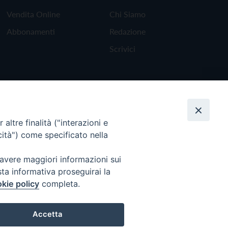
Vendita Online
Chi Siamo
Abbonamenti
Redazione
Scrivici
altre finalità ("interazioni e
cità") come specificato nella
 avere maggiori informazioni sui
sta informativa proseguirai la
kie policy
completa.
Torna all'inizio
Accetta