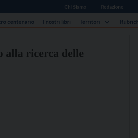
Chi Siamo
Redazione
stro centenario
I nostri libri
Territori
Rubric
 alla ricerca delle