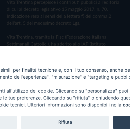
Vita Trentina percepisce i contributi pubblici all'editoria
di cui al decreto legislativo 15 maggio 2017, n. 70.
Indicazione resa ai sensi della lettera f) del comma 2
dell'art. 5 del medesimo decreto Lgs.
Vita Trentina, tramite la Fisc (Federazione Italiana
Settimanali Cattolici), ha aderito allo IAP (Istituto
dell'Autodisciplina Pubblicitaria) accettando il Codice di
Autodisciplina della Comunicazione Commerciale
imili per finalità tecniche e, con il tuo consenso, anche per 
Privacy Policy
Cookie Policy
amento dell'esperienza", "misurazione" e "targeting e pubbli
i all'utilizzo dei cookie. Cliccando su "personalizza" puoi
 Trentina Editrice
re le tue preferenze. Cliccando su "rifiuta" o chiudendo que
okie tecnici. Ulteriori informazioni sono disponibili nella
coo
Rifiuta