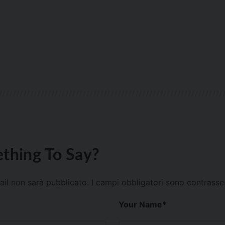
thing To Say?
mail non sarà pubblicato.
I campi obbligatori sono contrass
Your Name
*