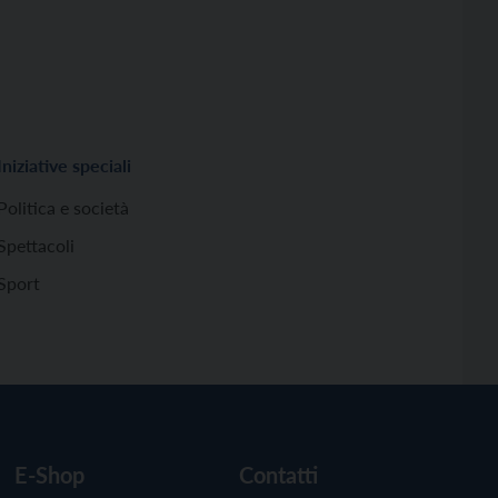
Iniziative speciali
Politica e società
Spettacoli
Sport
E-Shop
Contatti