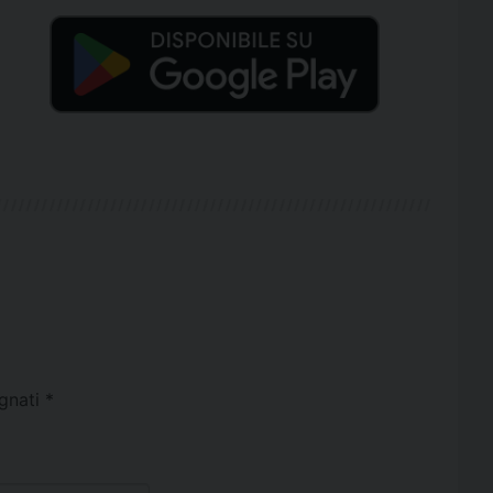
egnati
*