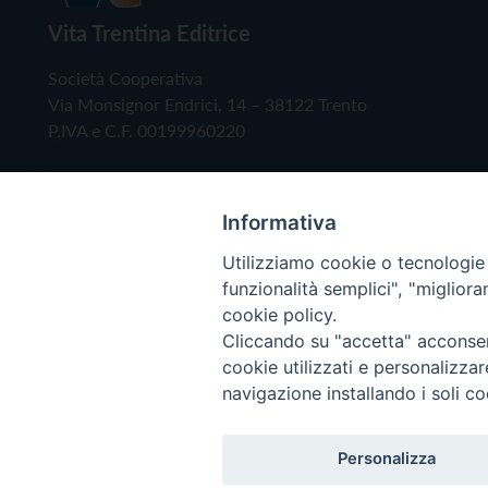
Vita Trentina Editrice
Società Cooperativa
Via Monsignor Endrici, 14 – 38122 Trento
P.IVA e C.F. 00199960220
Informativa
Utilizziamo cookie o tecnologie s
funzionalità semplici", "miglior
cookie policy.
Cliccando su "accetta" acconsent
Copyright © 2019 - Tutti i diritti riservati - Vita
cookie utilizzati e personalizza
navigazione installando i soli co
Privacy Policy
Personalizza