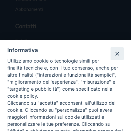
Abbonamenti
Contatti
Chi Siamo
Informativa
Redazione
Scrivici
Utilizziamo cookie o tecnologie simili per
finalità tecniche e, con il tuo consenso, anche per
altre finalità ("interazioni e funzionalità semplici",
"miglioramento dell'esperienza", "misurazione" e
"targeting e pubblicità") come specificato nella
cookie policy.
Copyright © 2019 - Tutti i diritti riservati - Vit
Cliccando su "accetta" acconsenti all'utilizzo dei
Trentina Editrice
cookie. Cliccando su "personalizza" puoi avere
maggiori informazioni sui cookie utilizzati e
Privacy Policy
personalizzare le tue preferenze. Cliccando su
Torna all'inizi