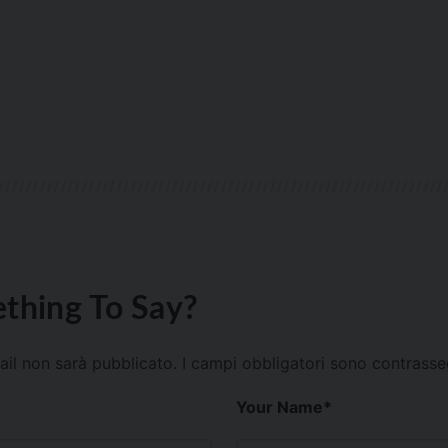
thing To Say?
mail non sarà pubblicato.
I campi obbligatori sono contrass
Your Name
*