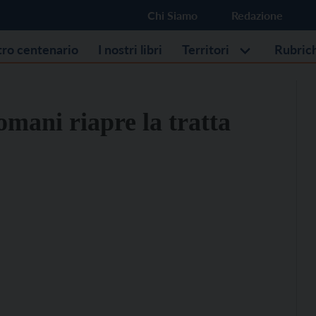
Chi Siamo
Redazione
stro centenario
I nostri libri
Territori
Rubric
mani riapre la tratta