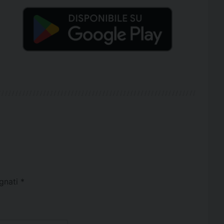
egnati
*