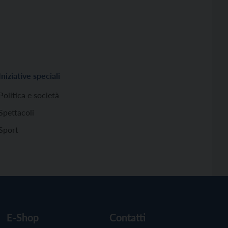
Iniziative speciali
Politica e società
Spettacoli
Sport
E-Shop
Contatti