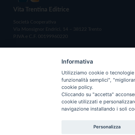
Vita Trentina Editrice
Società Cooperativa
Via Monsignor Endrici, 14 – 38122 Trento
P.IVA e C.F. 00199960220
Informativa
Utilizziamo cookie o tecnologie s
funzionalità semplici", "miglior
cookie policy.
Cliccando su "accetta" acconsent
Copyright © 2019 - Tutti i diritti riservati - Vita
cookie utilizzati e personalizza
navigazione installando i soli co
Privacy Policy
Personalizza