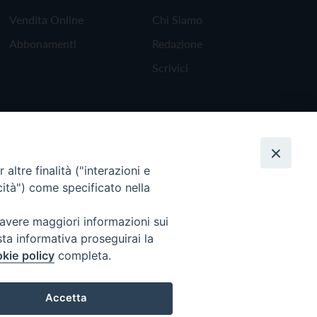
Vendita Online
Chi Siamo
Abbonamenti
Redazione
Scrivici
altre finalità ("interazioni e
cità") come specificato nella
 avere maggiori informazioni sui
sta informativa proseguirai la
kie policy
completa.
Torna all'inizio
Accetta