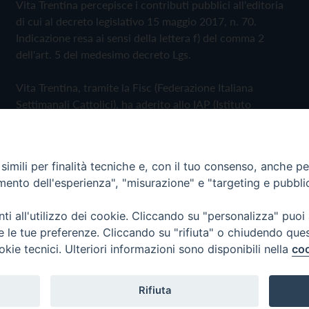
Vita Trentina percepisce i contributi pubblici all'editoria
di cui al decreto legislativo 15 maggio 2017, n. 70.
Indicazione resa ai sensi della lettera f) del comma 2
dell'art. 5 del medesimo decreto Lgs.
Vita Trentina, tramite la Fisc (Federazione Italiana
Settimanali Cattolici), ha aderito allo IAP (Istituto
dell'Autodisciplina Pubblicitaria) accettando il Codice di
Autodisciplina della Comunicazione Commerciale
imili per finalità tecniche e, con il tuo consenso, anche per 
Privacy Policy
Cookie Policy
amento dell'esperienza", "misurazione" e "targeting e pubbli
i all'utilizzo dei cookie. Cliccando su "personalizza" puoi
 Trentina Editrice
re le tue preferenze. Cliccando su "rifiuta" o chiudendo que
okie tecnici. Ulteriori informazioni sono disponibili nella
coo
Rifiuta