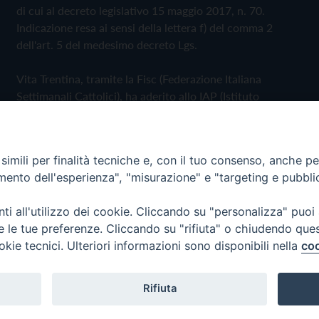
di cui al decreto legislativo 15 maggio 2017, n. 70.
Indicazione resa ai sensi della lettera f) del comma 2
dell'art. 5 del medesimo decreto Lgs.
Vita Trentina, tramite la Fisc (Federazione Italiana
Settimanali Cattolici), ha aderito allo IAP (Istituto
dell'Autodisciplina Pubblicitaria) accettando il Codice di
Autodisciplina della Comunicazione Commerciale
imili per finalità tecniche e, con il tuo consenso, anche per 
Privacy Policy
Cookie Policy
amento dell'esperienza", "misurazione" e "targeting e pubbli
i all'utilizzo dei cookie. Cliccando su "personalizza" puoi
 Trentina Editrice
re le tue preferenze. Cliccando su "rifiuta" o chiudendo que
okie tecnici. Ulteriori informazioni sono disponibili nella
coo
Rifiuta