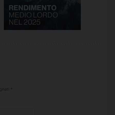
egnati
*