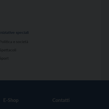
Iniziative speciali
Politica e società
Spettacoli
Sport
E-Shop
Contatti