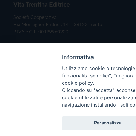
Vita Trentina Editrice
Società Cooperativa
Via Monsignor Endrici, 14 – 38122 Trento
P.IVA e C.F. 00199960220
Informativa
Utilizziamo cookie o tecnologie s
funzionalità semplici", "miglior
cookie policy.
Cliccando su "accetta" acconsent
Copyright © 2019 - Tutti i diritti riservati - Vita
cookie utilizzati e personalizza
navigazione installando i soli co
Privacy Policy
Personalizza