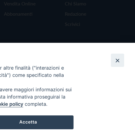
Vendita Online
Chi Siamo
Abbonamenti
Redazione
Scrivici
altre finalità ("interazioni e
cità") come specificato nella
 avere maggiori informazioni sui
sta informativa proseguirai la
kie policy
completa.
Torna all'inizio
Accetta