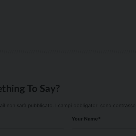
thing To Say?
mail non sarà pubblicato.
I campi obbligatori sono contrass
Your Name
*