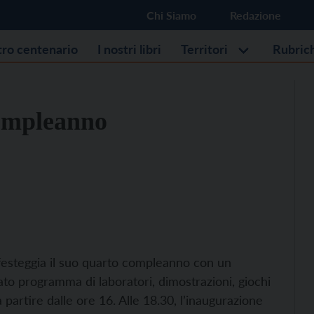
Chi Siamo
Redazione
stro centenario
I nostri libri
Territori
Rubric
compleanno
 festeggia il suo quarto compleanno con un
ato programma di laboratori, dimostrazioni, giochi
partire dalle ore 16. Alle 18.30, l’inaugurazione