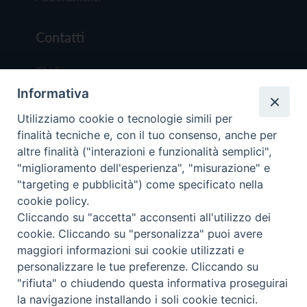
Contatti
Chi Siamo
Informativa
Redazione
Scrivici
Utilizziamo cookie o tecnologie simili per
finalità tecniche e, con il tuo consenso, anche per
altre finalità ("interazioni e funzionalità semplici",
"miglioramento dell'esperienza", "misurazione" e
"targeting e pubblicità") come specificato nella
cookie policy.
Copyright © 2019 - Tutti i diritti riservati - Vit
Cliccando su "accetta" acconsenti all'utilizzo dei
Trentina Editrice
cookie. Cliccando su "personalizza" puoi avere
maggiori informazioni sui cookie utilizzati e
Privacy Policy
personalizzare le tue preferenze. Cliccando su
Torna all'inizi
"rifiuta" o chiudendo questa informativa proseguirai
la navigazione installando i soli cookie tecnici.