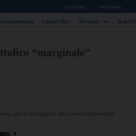
Chi Siamo
Redazione
stro centenario
I nostri libri
Territori
Rubric
ttolico “marginale”
esa aperta ai bisogni e alle contraddizioni della