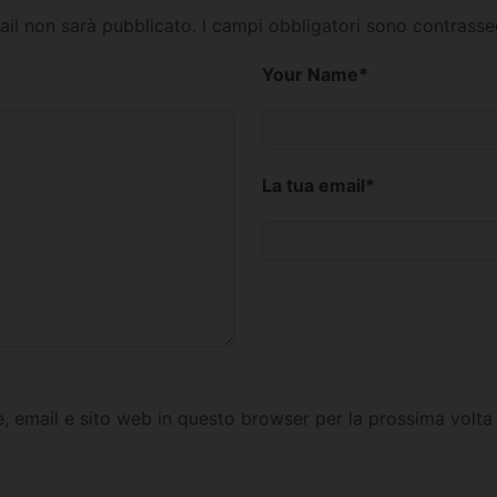
mail non sarà pubblicato.
I campi obbligatori sono contrass
Your Name
*
La tua email
*
e, email e sito web in questo browser per la prossima vol