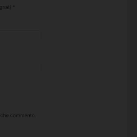
egnati
*
ta che commento.