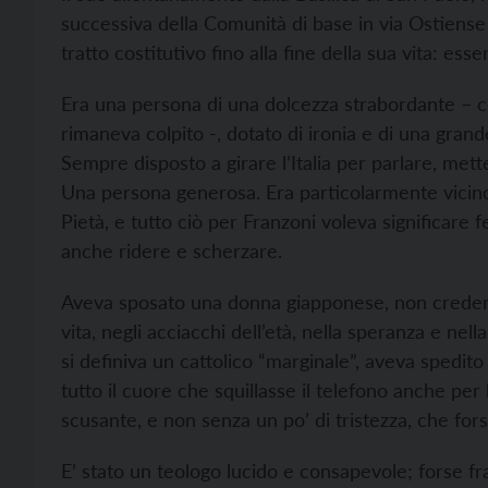
successiva della Comunità di base in via Ostiense 
tratto costitutivo fino alla fine della sua vita: e
Era una persona di una dolcezza strabordante – c
rimaneva colpito -, dotato di ironia e di una grande 
Sempre disposto a girare l’Italia per parlare, met
Una persona generosa. Era particolarmente vicino a
Pietà, e tutto ciò per Franzoni voleva significare f
anche ridere e scherzare.
Aveva sposato una donna giapponese, non credente,
vita, negli acciacchi dell’età, nella speranza e nel
si definiva un cattolico “marginale”, aveva spedit
tutto il cuore che squillasse il telefono anche per 
scusante, e non senza un po’ di tristezza, che for
E’ stato un teologo lucido e consapevole; forse fra