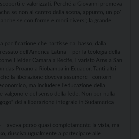
scoperti e valorizzati. Perché a Giovanni premeva
anche se non al centro della scena, appunto, un po’
 anche se con forme e modi diversi; la grande
a pacificazione che partisse dal basso, dalla
eressato dell’America Latina – per la teologia della
i come Helder Camara a Recife, Evaristo Arns a San
nidas Proano a Riobamba in Ecuador. Tanti altri
va che la liberazione doveva assumere i contorni
to economico, ma includere l’educazione della
e valgono e del senso della fede. Non per nulla
gogo” della liberazione integrale in Sudamerica
o – aveva perso quasi completamente la vista, ma
iko, riusciva ugualmente a partecipare alle