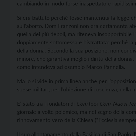
cambiando in modo forse inaspettato e rapidissim
Si era battuto perché fosse mantenuta la legge ch
sull’aborto. Dom Franzoni non era certamente abor
quella dei più deboli, ma riteneva insopportabile l
doppiamente sottomessa e bistrattata: perché la p
della donna. Secondo la sua posizione, non condivi
minore, che garantiva meglio i diritti della donna,
come intendeva ad esempio Marco Pannella.
Ma lo si vide in prima linea anche per l’opposizione
spese militari, per l’obiezione di coscienza, nella
E’ stato tra i fondatori di
Com
(poi
Com-Nuovi Te
giornale a volte polemico, ma nel segno della com
rinnovamento vero della Chiesa (“Ecclesia semper
Il suo allontanamento dalla Basilica di San Paolo, 