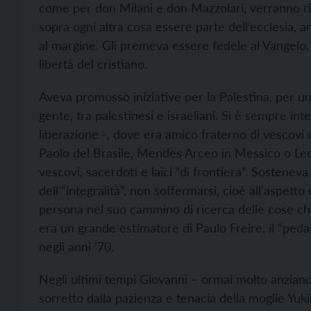
come per don Milani e don Mazzolari, verranno ri
sopra ogni altra cosa essere parte dell’ecclesìa, 
al margine. Gli premeva essere fedele al Vangelo,
libertà del cristiano.
Aveva promosso iniziative per la Palestina, per un
gente, tra palestinesi e israeliani. Si è sempre int
liberazione -, dove era amico fraterno di vescov
Paolo del Brasile, Mendes Arceo in Messico o Leo
vescovi, sacerdoti e laici “di frontiera”. Sostene
dell’“integralità”, non soffermarsi, cioè all’aspet
persona nel suo cammino di ricerca delle cose ch
era un grande estimatore di Paulo Freire, il “peda
negli anni ’70.
Negli ultimi tempi Giovanni – ormai molto anzian
sorretto dalla pazienza e tenacia della moglie Yuk