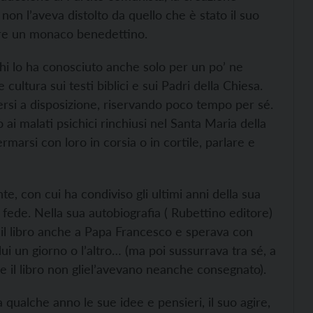
non l’aveva distolto da quello che è stato il suo
ssere un monaco benedettino.
hi lo ha conosciuto anche solo per un po’ ne
cultura sui testi biblici e sui Padri della Chiesa.
tersi a disposizione, riservando poco tempo per sé.
i malati psichici rinchiusi nel Santa Maria della
ermarsi con loro in corsia o in cortile, parlare e
 con cui ha condiviso gli ultimi anni della sua
la fede. Nella sua autobiografia ( Rubettino editore)
o il libro anche a Papa Francesco e sperava con
lui un giorno o l’altro… (ma poi sussurrava tra sé, a
se il libro non gliel’avevano neanche consegnato).
 qualche anno le sue idee e pensieri, il suo agire,