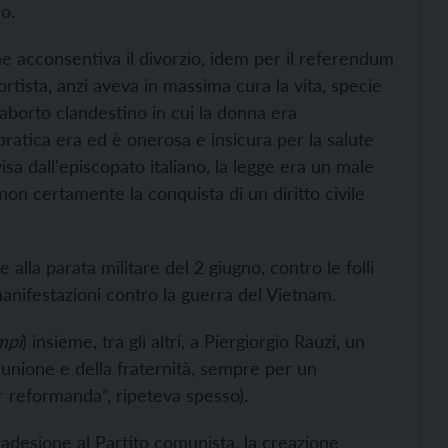
o.
e acconsentiva il divorzio, idem per il referendum
tista, anzi aveva in massima cura la vita, specie
’aborto clandestino in cui la donna era
ratica era ed è onerosa e insicura per la salute
sa dall'episcopato italiano, la legge era un male
 non certamente la conquista di un diritto civile
 alla parata militare del 2 giugno, contro le folli
 manifestazioni contro la guerra del Vietnam.
mpi
) insieme, tra gli altri, a Piergiorgio Rauzi, un
unione e della fraternità, sempre per un
 reformanda”, ripeteva spesso).
l’adesione al Partito comunista, la creazione