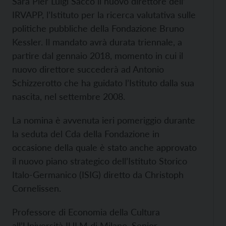
Sarà Pier Luigi Sacco il nuovo direttore dell’
IRVAPP, l’Istituto per la ricerca valutativa sulle
politiche pubbliche della Fondazione Bruno
Kessler. Il mandato avrà durata triennale, a
partire dal gennaio 2018, momento in cui il
nuovo direttore succederà ad Antonio
Schizzerotto che ha guidato l’Istituto dalla sua
nascita, nel settembre 2008.
La nomina è avvenuta ieri pomeriggio durante
la seduta del Cda della Fondazione in
occasione della quale è stato anche approvato
il nuovo piano strategico dell’Istituto Storico
Italo-Germanico (ISIG) diretto da Christoph
Cornelissen.
Professore di Economia della Cultura
all’Università IULM di Milano, Senior