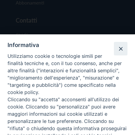
Abbonamenti
Contatti
Chi Siamo
Informativa
Redazione
Scrivici
Utilizziamo cookie o tecnologie simili per
finalità tecniche e, con il tuo consenso, anche per
altre finalità ("interazioni e funzionalità semplici",
"miglioramento dell'esperienza", "misurazione" e
"targeting e pubblicità") come specificato nella
cookie policy.
Copyright © 2019 - Tutti i diritti riservati - Vit
Cliccando su "accetta" acconsenti all'utilizzo dei
Trentina Editrice
cookie. Cliccando su "personalizza" puoi avere
maggiori informazioni sui cookie utilizzati e
Privacy Policy
personalizzare le tue preferenze. Cliccando su
Torna all'inizi
"rifiuta" o chiudendo questa informativa proseguirai