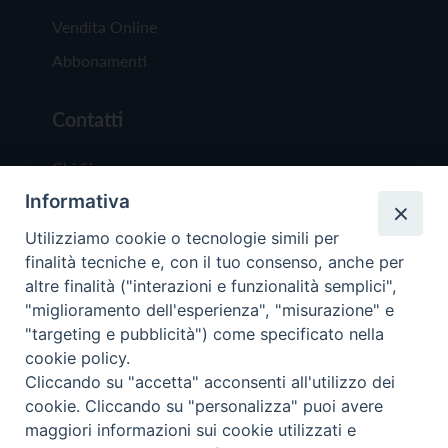
Vendita Online
Abbonamenti
Contatti
Chi Siamo
Informativa
Redazione
Scrivici
Utilizziamo cookie o tecnologie simili per
finalità tecniche e, con il tuo consenso, anche per
altre finalità ("interazioni e funzionalità semplici",
"miglioramento dell'esperienza", "misurazione" e
"targeting e pubblicità") come specificato nella
cookie policy.
Copyright © 2019 - Tutti i diritti riservati - Vit
Cliccando su "accetta" acconsenti all'utilizzo dei
Trentina Editrice
cookie. Cliccando su "personalizza" puoi avere
maggiori informazioni sui cookie utilizzati e
Privacy Policy