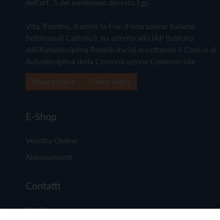
dell'art. 5 del medesimo decreto Lgs.
Vita Trentina, tramite la Fisc (Federazione Italiana
Settimanali Cattolici), ha aderito allo IAP (Istituto
dell'Autodisciplina Pubblicitaria) accettando il Codice di
Autodisciplina della Comunicazione Commerciale
Privacy Policy
Cookie Policy
E-Shop
Vendita Online
Abbonamenti
Contatti
Chi Siamo