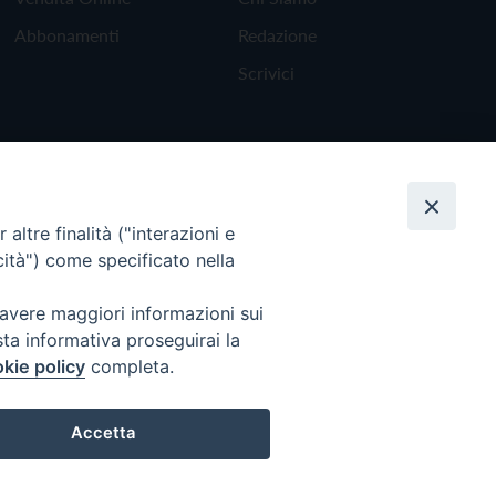
Abbonamenti
Redazione
Scrivici
altre finalità ("interazioni e
cità") come specificato nella
 avere maggiori informazioni sui
sta informativa proseguirai la
kie policy
completa.
Torna all'inizio
Accetta
Preferenze Cookie