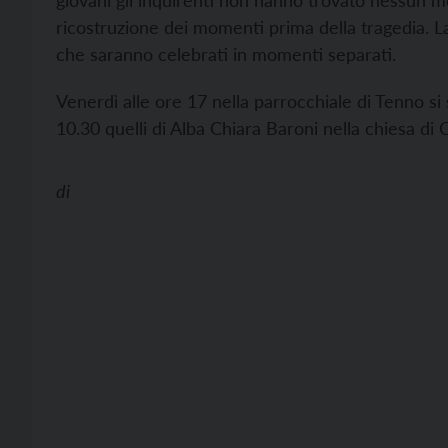
giovani gli inquirenti non hanno trovato nessun m
ricostruzione dei momenti prima della tragedia. La 
che saranno celebrati in momenti separati.
Venerdì alle ore 17 nella parrocchiale di Tenno si 
10.30 quelli di Alba Chiara Baroni nella chiesa di
di