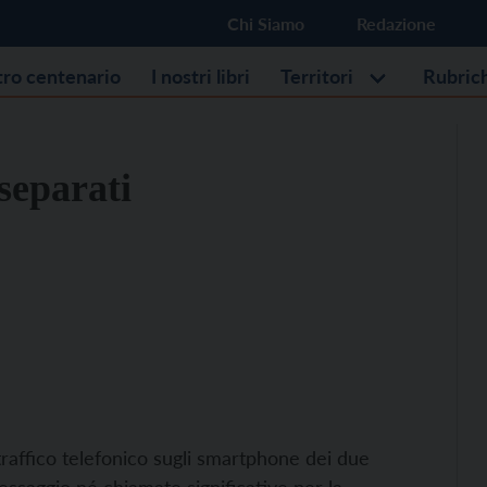
Chi Siamo
Redazione
stro centenario
I nostri libri
Territori
Rubric
separati
 traffico telefonico sugli smartphone dei due