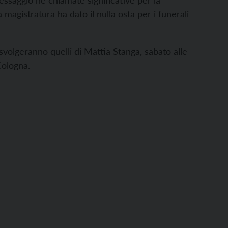
essaggio né chiamate significative per la
magistratura ha dato il nulla osta per i funerali
svolgeranno quelli di Mattia Stanga, sabato alle
 Cologna.