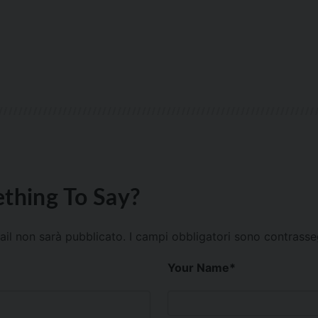
thing To Say?
mail non sarà pubblicato.
I campi obbligatori sono contrass
Your Name
*