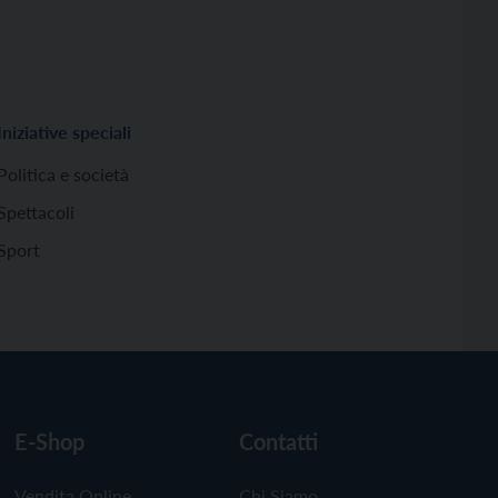
Iniziative speciali
Politica e società
Spettacoli
Sport
E-Shop
Contatti
Vendita Online
Chi Siamo