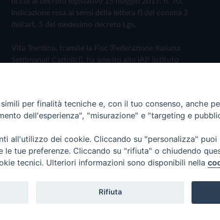
di cui al decreto legislativo 15 maggio 2017, n. 70.
Indicazione resa ai sensi della lettera f) del comma 2
dell'art. 5 del medesimo decreto Lgs.
Vita Trentina, tramite la Fisc (Federazione Italiana
Settimanali Cattolici), ha aderito allo IAP (Istituto
dell'Autodisciplina Pubblicitaria) accettando il Codice di
Autodisciplina della Comunicazione Commerciale
imili per finalità tecniche e, con il tuo consenso, anche per 
Privacy Policy
Cookie Policy
amento dell'esperienza", "misurazione" e "targeting e pubbli
i all'utilizzo dei cookie. Cliccando su "personalizza" puoi
 Trentina Editrice
re le tue preferenze. Cliccando su "rifiuta" o chiudendo que
okie tecnici. Ulteriori informazioni sono disponibili nella
coo
Rifiuta