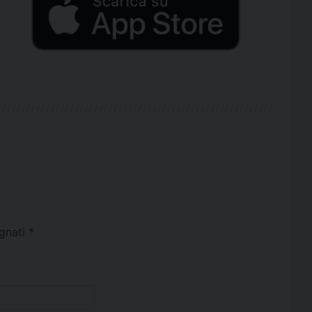
egnati
*