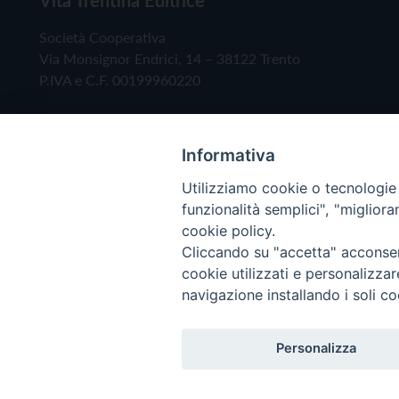
Società Cooperativa
Via Monsignor Endrici, 14 – 38122 Trento
P.IVA e C.F. 00199960220
Informativa
Utilizziamo cookie o tecnologie s
funzionalità semplici", "miglior
cookie policy.
Cliccando su "accetta" acconsent
Copyright © 2019 - Tutti i diritti riservati - Vita
cookie utilizzati e personalizza
navigazione installando i soli co
Privacy Policy
Personalizza