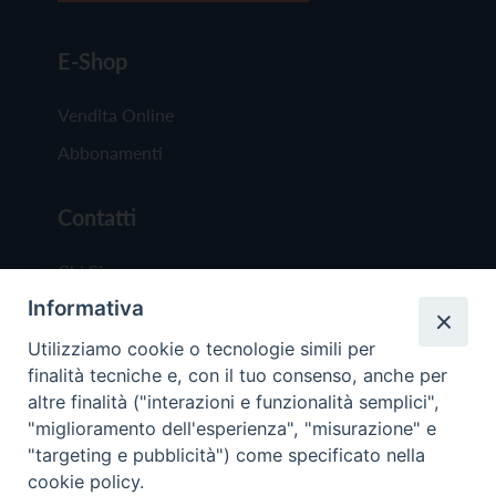
E-Shop
Vendita Online
Abbonamenti
Contatti
Chi Siamo
Informativa
Redazione
Scrivici
Utilizziamo cookie o tecnologie simili per
finalità tecniche e, con il tuo consenso, anche per
altre finalità ("interazioni e funzionalità semplici",
"miglioramento dell'esperienza", "misurazione" e
"targeting e pubblicità") come specificato nella
cookie policy.
Copyright © 2019 - Tutti i diritti riservati - Vit