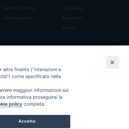
Vendita Online
Chi Siamo
Abbonamenti
Redazione
Scrivici
altre finalità ("interazioni e
cità") come specificato nella
 avere maggiori informazioni sui
sta informativa proseguirai la
kie policy
completa.
Torna all'inizio
Accetta