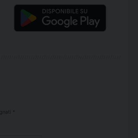
egnati
*