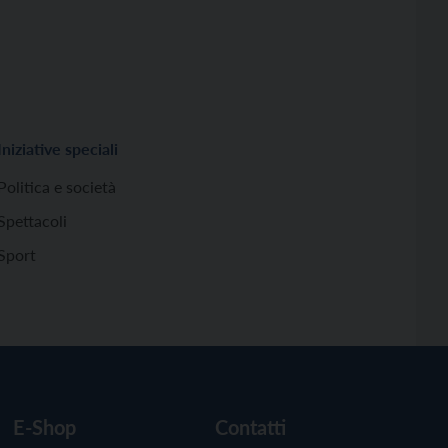
Iniziative speciali
Politica e società
Spettacoli
Sport
E-Shop
Contatti