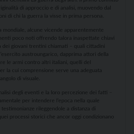
iginalità di approccio e di analisi, muovendo dal
oni di chi la guerra la visse in prima persona.
rra mondiale, alcune vicende apparentemente
enti poco noti offrendo talora inaspettate chiavi
dei giovani trentini chiamati – quali cittadini
l’esercito austroungarico, dapprima attori della
e le armi contro altri italiani, quelli del
per la cui comprensione serve una adeguata
angolo di visuale.
isi degli eventi e la loro percezione dei fatti –
damentale per intendere l’epoca nella quale
testimonianze rileggendole a distanza di
quei processi storici che ancor oggi condizionano