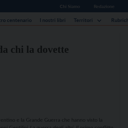
Chi Siamo
Redazione
stro centenario
I nostri libri
Territori
Rubric
a chi la dovette
rentino e la Grande Guerra che hanno visto la
anni Gentilini
La guerra degli altri. Il primo conflitto