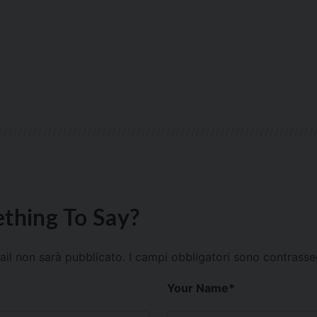
thing To Say?
mail non sarà pubblicato.
I campi obbligatori sono contrass
Your Name
*