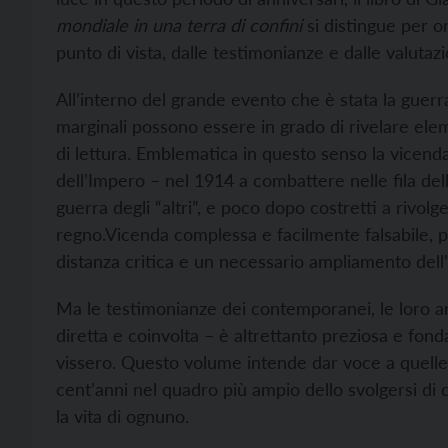
mondiale in una terra di confini
si distingue per or
punto di vista, dalle testimonianze e dalle valutazi
All’interno del grande evento che è stata la gue
marginali possono essere in grado di rivelare elem
di lettura. Emblematica in questo senso la vicenda 
dell’Impero – nel 1914 a combattere nelle fila del
guerra degli “altri”, e poco dopo costretti a rivolger
regno.
Vicenda complessa e facilmente falsabile, 
distanza critica e un necessario ampliamento dell’
Ma le testimonianze dei contemporanei, le loro anal
diretta e coinvolta – è altrettanto preziosa e fon
vissero. Questo volume intende dar voce a quelle 
cent’anni nel quadro più ampio dello svolgersi di 
la vita di ognuno.