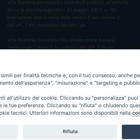
Vita Trentina percepisce i contributi pubblici all'editoria
di cui al decreto legislativo 15 maggio 2017, n. 70.
Indicazione resa ai sensi della lettera f) del comma 2
dell'art. 5 del medesimo decreto Lgs.
Vita Trentina, tramite la Fisc (Federazione Italiana
Settimanali Cattolici), ha aderito allo IAP (Istituto
dell'Autodisciplina Pubblicitaria) accettando il Codice di
Autodisciplina della Comunicazione Commerciale
imili per finalità tecniche e, con il tuo consenso, anche per 
Privacy Policy
Cookie Policy
amento dell'esperienza", "misurazione" e "targeting e pubbli
i all'utilizzo dei cookie. Cliccando su "personalizza" puoi
 Trentina Editrice
re le tue preferenze. Cliccando su "rifiuta" o chiudendo que
okie tecnici. Ulteriori informazioni sono disponibili nella
coo
Rifiuta