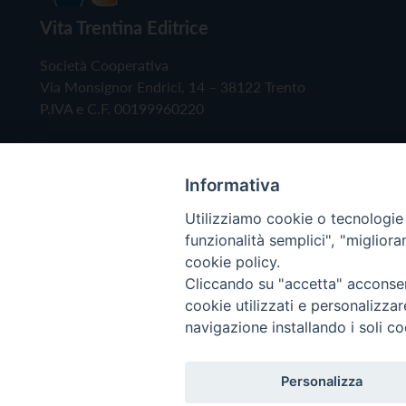
Vita Trentina Editrice
Società Cooperativa
Via Monsignor Endrici, 14 – 38122 Trento
P.IVA e C.F. 00199960220
Informativa
Utilizziamo cookie o tecnologie s
funzionalità semplici", "miglior
cookie policy.
Cliccando su "accetta" acconsent
Copyright © 2019 - Tutti i diritti riservati - Vita
cookie utilizzati e personalizza
navigazione installando i soli co
Privacy Policy
Personalizza