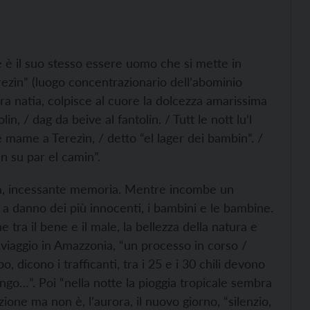
e è il suo stesso essere uomo che si mette in
Terezìn” (luogo concentrazionario dell’abominio
rra natia, colpisce al cuore la dolcezza amarissima
in, / dag da beive al fantolin. / Tutt le nott lu’l
mame a Terezìn, / detto “el lager dei bambin”. /
an su par el camin”.
nua, incessante memoria. Mentre incombe un
a danno dei più innocenti, i bambini e le bambine.
ra il bene e il male, la bellezza della natura e
Un viaggio in Amazzonia, “un processo in corso /
 dicono i trafficanti, tra i 25 e i 30 chili devono
fango…”. Poi “nella notte la pioggia tropicale sembra
one ma non è, l’aurora, il nuovo giorno, “silenzio,