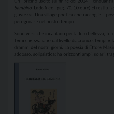
Un libricino uscito sul finire del 2014 – cinquant’
bambino
, Ladolfi ed., pag. 70, 10 euro) ci restitui
giustezza. Una silloge poetica che raccoglie – po
peregrinare nel nostro tempo.
Sono versi che incantano per la loro bellezza, tor
Temi che svariano dal livello diacronico, tempi e fa
drammi del nostri giorni. La poesia di Ettore Masin
addosso, solipsistica; ha orizzonti ampi, solari, trag