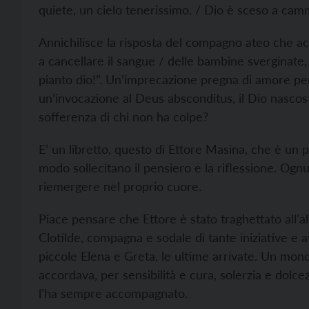
quiete, un cielo tenerissimo. / Dio è sceso a cam
Annichilisce la risposta del compagno ateo che a
a cancellare il sangue / delle bambine sverginate
pianto dio!”. Un’imprecazione pregna di amore per 
un’invocazione al Deus absconditus, il Dio nascost
sofferenza di chi non ha colpe?
E’ un libretto, questo di Ettore Masina, che è un 
modo sollecitano il pensiero e la riflessione. Ognu
riemergere nel proprio cuore.
Piace pensare che Ettore è stato traghettato all’al
Clotilde, compagna e sodale di tante iniziative e a
piccole Elena e Greta, le ultime arrivate. Un mo
accordava, per sensibilità e cura, solerzia e dolce
l’ha sempre accompagnato.