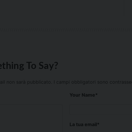
thing To Say?
mail non sarà pubblicato.
I campi obbligatori sono contrass
Your Name
*
La tua email
*