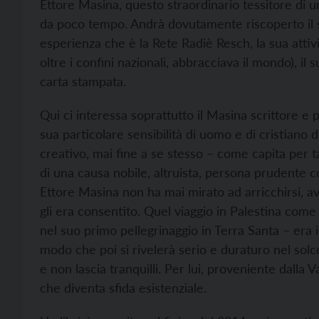
Ettore Masina, questo straordinario tessitore di uma
da poco tempo. Andrà dovutamente riscoperto il suo
esperienza che è la Rete Radiè Resch, la sua attivi
oltre i confini nazionali, abbracciava il mondo), il 
carta stampata.
Qui ci interessa soprattutto il Masina scrittore e
sua particolare sensibilità di uomo e di cristiano 
creativo, mai fine a se stesso – come capita per ta
di una causa nobile, altruista, persona prudent
Ettore Masina non ha mai mirato ad arricchirsi, a
gli era consentito. Quel viaggio in Palestina come g
nel suo primo pellegrinaggio in Terra Santa – era
modo che poi si rivelerà serio e duraturo nel so
e non lascia tranquilli. Per lui, proveniente dalla 
che diventa sfida esistenziale.