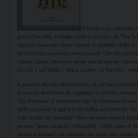
Al fondo e in controluc
gioco, barcolla, traballa, cade e si rialza. In “Da 
nazista, musicale ninna-nanna, in dialetto della te
dei versi (un ossimoro necessario): “Zin zin /sul viol
ciama, ciama, /ma non viene mai la mama: /niente 
Zin zin / sul violin. / Anca i putin / a Terezìn / vol
Il passato da non dimenticare, di cui fare conti
presente dominato da cupidigie e crimini, sempre 
“Da Manaus” è esemplare per la continua tensione t
delle creature fragili e la brutalità persistente. 
sulla tratta dei bambini”. Non devono pesare troppo,
pesare “quei corpicini rattrappiti / nelle case di 
lavare il mondo”, un cambio che pare una purificazi