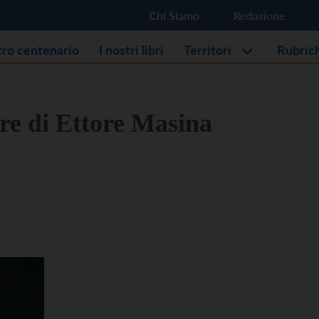
Chi Siamo
Redazione
stro centenario
I nostri libri
Territori
Rubric
re di Ettore Masina