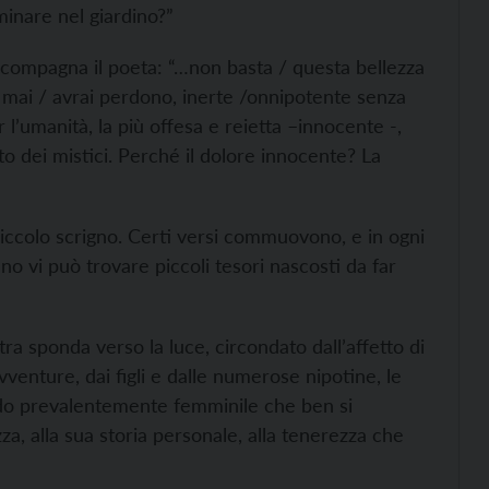
minare nel giardino?”
ccompagna il poeta: “…non basta / questa bellezza
, mai / avrai perdono, inerte /onnipotente senza
l’umanità, la più offesa e reietta –innocente -,
o dei mistici. Perché il dolore innocente? La
piccolo scrigno. Certi versi commuovono, e in ogni
no vi può trovare piccoli tesori nascosti da far
tra sponda verso la luce, circondato dall’affetto di
vventure, dai figli e dalle numerose nipotine, le
ndo prevalentemente femminile che ben si
zza, alla sua storia personale, alla tenerezza che