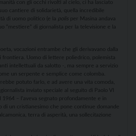
nità con gli occhi rivolti al cielo, ci ha lasciato
 cantiere di solidarietà, quella incredibile
tà di uomo politico (e la
polis
per Masina andava
suo “mestiere” di giornalista per la televisione e la
 poeta, vocazioni entrambe che gli derivavano dalla
di frontiera. Uomo di lettere poliedrico, polemista
nti intellettuali da salotto -, ma sempre a servizio
e come un serpente e semplice come colomba.
vrebbe potuto farlo, e ad avere una vita comoda,
iornalista inviato speciale al seguito di Paolo VI
 il 1964 – l’aveva segnato profondamente e in
lco di un cristianesimo che pone continue domande
Valcamonica, terra di asperità, una sollecitazione