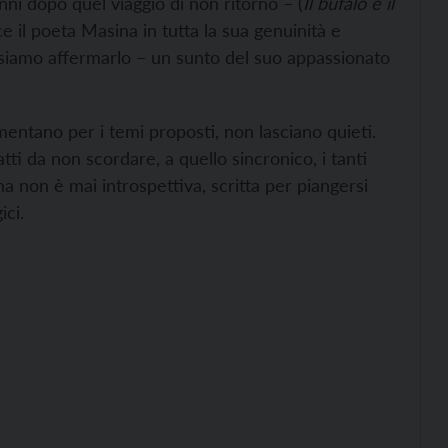
anni dopo quel viaggio di non ritorno – (
Il bufalo e il
sce il poeta Masina in tutta la sua genuinità e
ssiamo affermarlo – un sunto del suo appassionato
mentano per i temi proposti, non lasciano quieti.
tti da non scordare, a quello sincronico, i tanti
a non è mai introspettiva, scritta per piangersi
ici.