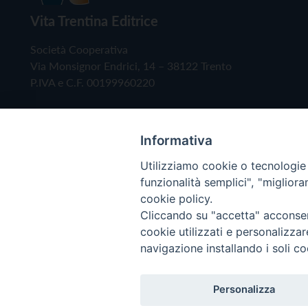
Vita Trentina Editrice
Società Cooperativa
Via Monsignor Endrici, 14 – 38122 Trento
P.IVA e C.F. 00199960220
Informativa
Utilizziamo cookie o tecnologie s
funzionalità semplici", "miglior
cookie policy.
Cliccando su "accetta" acconsent
Copyright © 2019 - Tutti i diritti riservati - Vita
cookie utilizzati e personalizza
navigazione installando i soli co
Privacy Policy
Personalizza