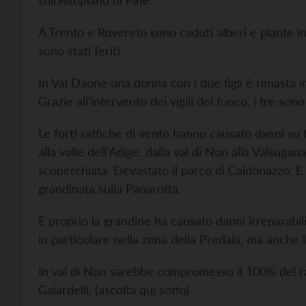
sull’Altopiano di Piné.
A Trento e Rovereto sono caduti alberi e piante in
sono stati feriti.
In Val Daone una donna con i due figli è rimasta in
Grazie all’intervento dei vigili del fuoco, i tre sono s
Le forti raffiche di vento hanno causato danni su tut
alla valle dell’Adige, dalla val di Non alla Valsugan
scoperchiata. Devastato il parco di Caldonazzo. E
grandinata sulla Panarotta.
E proprio la grandine ha causato danni irreparabili a
in particolare nella zona della Predaia, ma anche l
In val di Non sarebbe compromesso il 100% del rac
Gaiardelli. (ascolta qui sotto)