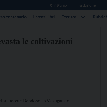
Chi Siamo
Redazione
stro centenario
I nostri libri
Territori
Rubric
asta le coltivazioni
ici sul monte Bondone, in Valsugana e