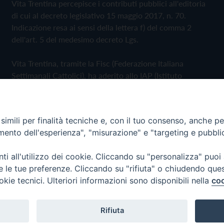
Vita Trentina percepisce i contributi pubblici all'editoria
di cui al decreto legislativo 15 maggio 2017, n. 70.
Indicazione resa ai sensi della lettera f) del comma 2
dell'art. 5 del medesimo decreto Lgs.
Vita Trentina, tramite la Fisc (Federazione Italiana
Settimanali Cattolici), ha aderito allo IAP (Istituto
dell'Autodisciplina Pubblicitaria) accettando il Codice di
Autodisciplina della Comunicazione Commerciale
imili per finalità tecniche e, con il tuo consenso, anche per 
Privacy Policy
Cookie Policy
amento dell'esperienza", "misurazione" e "targeting e pubbli
i all'utilizzo dei cookie. Cliccando su "personalizza" puoi
 Trentina Editrice
re le tue preferenze. Cliccando su "rifiuta" o chiudendo que
okie tecnici. Ulteriori informazioni sono disponibili nella
coo
Rifiuta