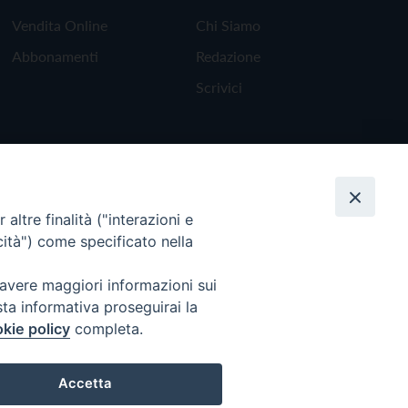
Vendita Online
Chi Siamo
Abbonamenti
Redazione
Scrivici
altre finalità ("interazioni e
cità") come specificato nella
 avere maggiori informazioni sui
sta informativa proseguirai la
kie policy
completa.
Torna all'inizio
Accetta