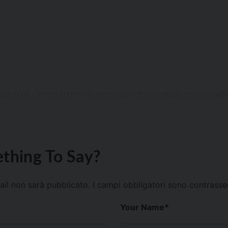
thing To Say?
mail non sarà pubblicato.
I campi obbligatori sono contrass
Your Name
*