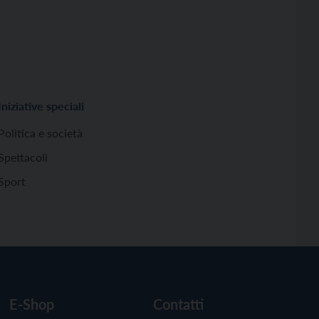
Iniziative speciali
Politica e società
Spettacoli
Sport
E-Shop
Contatti