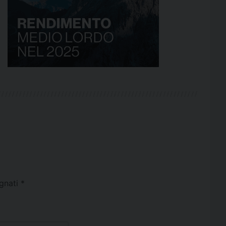
egnati
*