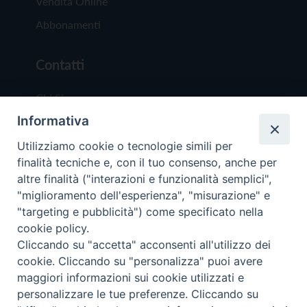
Vendita Online
Abbonamenti
Contatti
Chi Siamo
Informativa
Redazione
Scrivici
Utilizziamo cookie o tecnologie simili per
finalità tecniche e, con il tuo consenso, anche per
altre finalità ("interazioni e funzionalità semplici",
"miglioramento dell'esperienza", "misurazione" e
"targeting e pubblicità") come specificato nella
cookie policy.
Copyright © 2019 - Tutti i diritti riservati - Vit
Cliccando su "accetta" acconsenti all'utilizzo dei
Trentina Editrice
cookie. Cliccando su "personalizza" puoi avere
maggiori informazioni sui cookie utilizzati e
Privacy Policy
personalizzare le tue preferenze. Cliccando su
Torna all'inizi