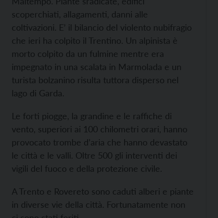
Maltempo. Piante sradicate, edifici
scoperchiati, allagamenti, danni alle
coltivazioni. E’ il bilancio del violento nubifragio
che ieri ha colpito il Trentino. Un alpinista è
morto colpito da un fulmine mentre era
impegnato in una scalata in Marmolada e un
turista bolzanino risulta tuttora disperso nel
lago di Garda.
Le forti piogge, la grandine e le raffiche di
vento, superiori ai 100 chilometri orari, hanno
provocato trombe d’aria che hanno devastato
le città e le valli. Oltre 500 gli interventi dei
vigili del fuoco e della protezione civile.
A Trento e Rovereto sono caduti alberi e piante
in diverse vie della città. Fortunatamente non
ci sono stati feriti.