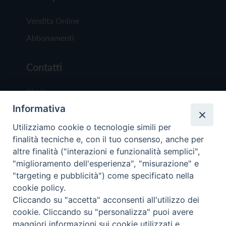
Vendita Online
Abbonamenti
Contatti
Chi Siamo
Informativa
Redazione
Scrivici
Utilizziamo cookie o tecnologie simili per
finalità tecniche e, con il tuo consenso, anche per
altre finalità ("interazioni e funzionalità semplici",
"miglioramento dell'esperienza", "misurazione" e
"targeting e pubblicità") come specificato nella
cookie policy.
Copyright © 2019 - Tutti i diritti riservati - Vit
Cliccando su "accetta" acconsenti all'utilizzo dei
Trentina Editrice
cookie. Cliccando su "personalizza" puoi avere
maggiori informazioni sui cookie utilizzati e