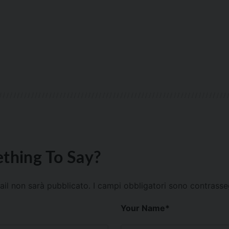
thing To Say?
mail non sarà pubblicato.
I campi obbligatori sono contrass
Your Name
*