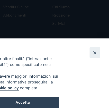
Vendita Online
Chi Siamo
Abbonamenti
Redazione
Scrivici
altre finalità ("interazioni e
cità") come specificato nella
 avere maggiori informazioni sui
sta informativa proseguirai la
kie policy
completa.
Torna all'inizio
Accetta