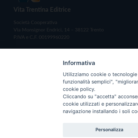
Vita Trentina Editrice
Società Cooperativa
Via Monsignor Endrici, 14 – 38122 Trento
P.IVA e C.F. 00199960220
Informativa
Utilizziamo cookie o tecnologie s
funzionalità semplici", "miglior
cookie policy.
Cliccando su "accetta" acconsent
Copyright © 2019 - Tutti i diritti riservati - Vita
cookie utilizzati e personalizza
navigazione installando i soli co
Privacy Policy
Personalizza