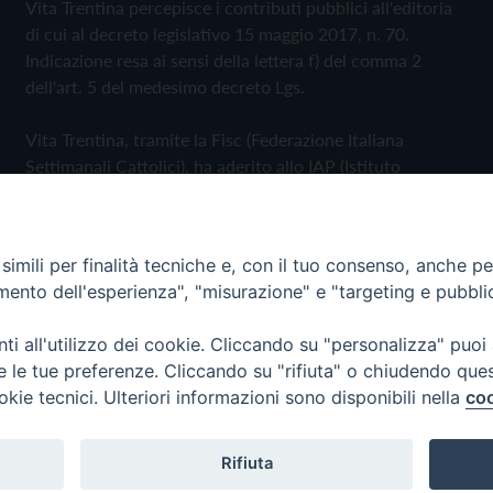
Vita Trentina percepisce i contributi pubblici all'editoria
di cui al decreto legislativo 15 maggio 2017, n. 70.
Indicazione resa ai sensi della lettera f) del comma 2
dell'art. 5 del medesimo decreto Lgs.
Vita Trentina, tramite la Fisc (Federazione Italiana
Settimanali Cattolici), ha aderito allo IAP (Istituto
dell'Autodisciplina Pubblicitaria) accettando il Codice di
Autodisciplina della Comunicazione Commerciale
imili per finalità tecniche e, con il tuo consenso, anche per 
Privacy Policy
Cookie Policy
amento dell'esperienza", "misurazione" e "targeting e pubbli
i all'utilizzo dei cookie. Cliccando su "personalizza" puoi
 Trentina Editrice
re le tue preferenze. Cliccando su "rifiuta" o chiudendo que
okie tecnici. Ulteriori informazioni sono disponibili nella
coo
Rifiuta