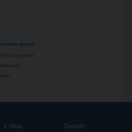
Iniziative speciali
Politica e società
Spettacoli
Sport
E-Shop
Contatti