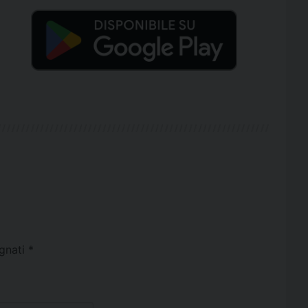
egnati
*