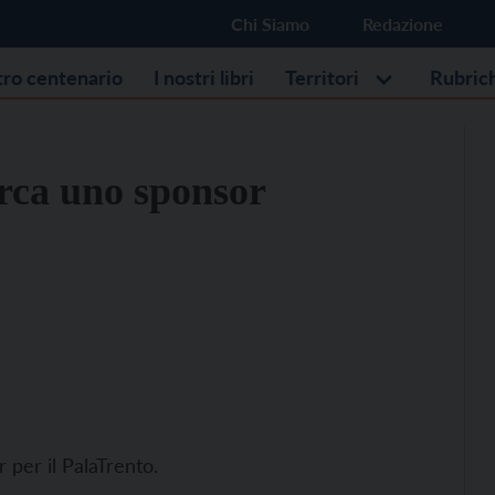
Chi Siamo
Redazione
stro centenario
I nostri libri
Territori
Rubric
rca uno sponsor
per il PalaTrento.