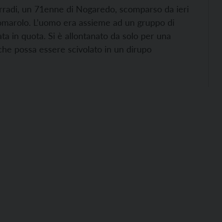
orradi, un 71enne di Nogaredo, scomparso da ieri
omarolo. L’uomo era assieme ad un gruppo di
ata in quota. Si è allontanato da solo per una
 che possa essere scivolato in un dirupo