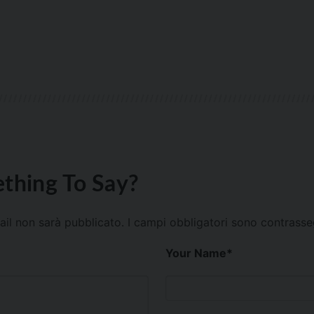
thing To Say?
mail non sarà pubblicato.
I campi obbligatori sono contrass
Your Name
*