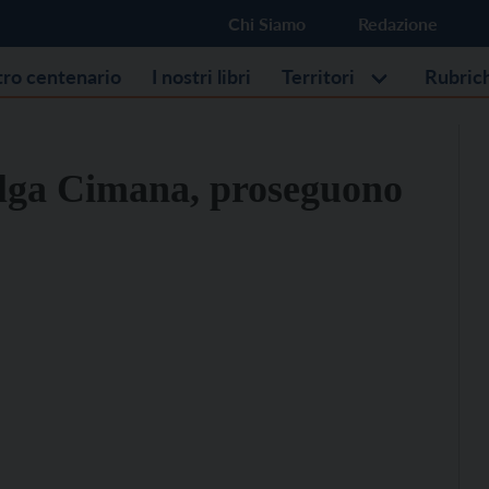
Chi Siamo
Redazione
stro centenario
I nostri libri
Territori
Rubric
lga Cimana, proseguono