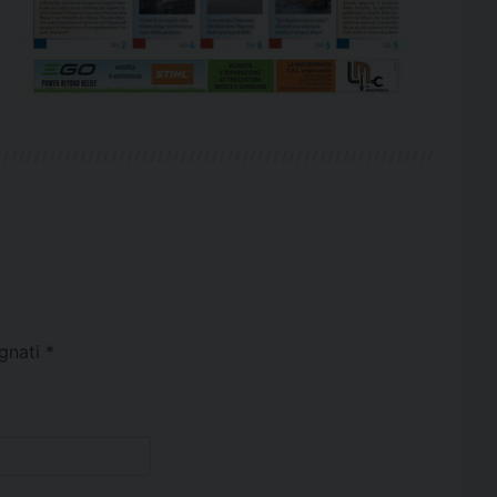
egnati
*