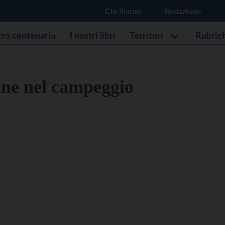
Chi Siamo
Redazione
stro centenario
I nostri libri
Territori
Rubric
ine nel campeggio