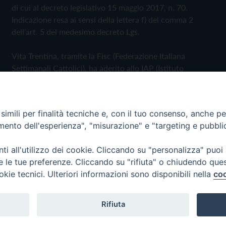
di cui al decreto legislativo 15 maggio 2017, n. 70.
Indicazione resa ai sensi della lettera f) del comma 2
dell'art. 5 del medesimo decreto Lgs.
Vita Trentina, tramite la Fisc (Federazione Italiana
Settimanali Cattolici), ha aderito allo IAP (Istituto
dell'Autodisciplina Pubblicitaria) accettando il Codice di
Autodisciplina della Comunicazione Commerciale
imili per finalità tecniche e, con il tuo consenso, anche per 
Privacy Policy
Cookie Policy
amento dell'esperienza", "misurazione" e "targeting e pubbli
i all'utilizzo dei cookie. Cliccando su "personalizza" puoi
 Trentina Editrice
re le tue preferenze. Cliccando su "rifiuta" o chiudendo que
okie tecnici. Ulteriori informazioni sono disponibili nella
coo
Rifiuta