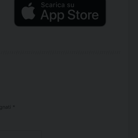
egnati
*