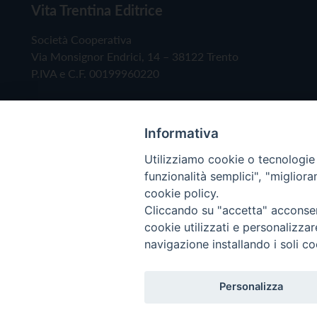
Vita Trentina Editrice
Società Cooperativa
Via Monsignor Endrici, 14 – 38122 Trento
P.IVA e C.F. 00199960220
Informativa
Utilizziamo cookie o tecnologie s
funzionalità semplici", "miglior
cookie policy.
Cliccando su "accetta" acconsent
Copyright © 2019 - Tutti i diritti riservati - Vita
cookie utilizzati e personalizza
navigazione installando i soli co
Privacy Policy
Personalizza