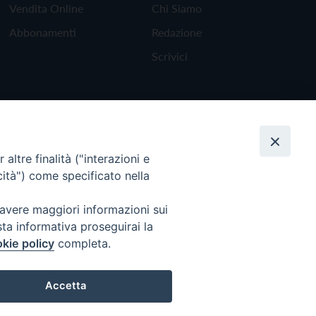
Vendita Online
Chi Siamo
Abbonamenti
Redazione
Scrivici
altre finalità ("interazioni e
cità") come specificato nella
 avere maggiori informazioni sui
sta informativa proseguirai la
kie policy
completa.
Torna all'inizio
Accetta