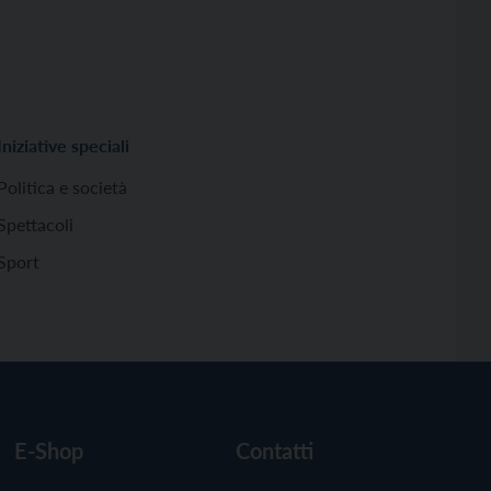
Iniziative speciali
Politica e società
Spettacoli
Sport
E-Shop
Contatti