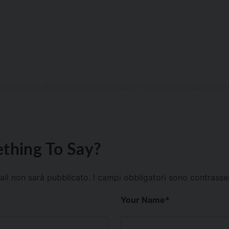
thing To Say?
mail non sarà pubblicato.
I campi obbligatori sono contrass
Your Name
*