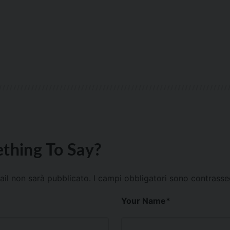
thing To Say?
mail non sarà pubblicato.
I campi obbligatori sono contrass
Your Name
*