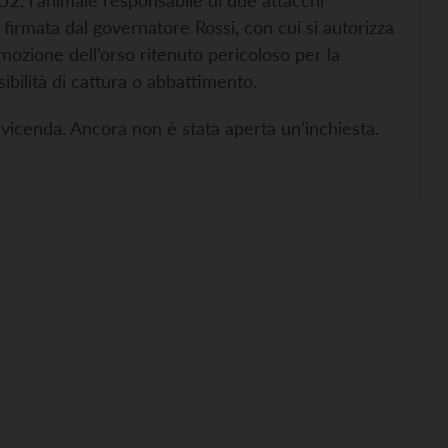
KJ2, l’animale responsabile di due attacchi
za firmata dal governatore Rossi, con cui si autorizza
imozione dell’orso ritenuto pericoloso per la
ibilità di cattura o abbattimento.
la vicenda. Ancora non è stata aperta un’inchiesta.