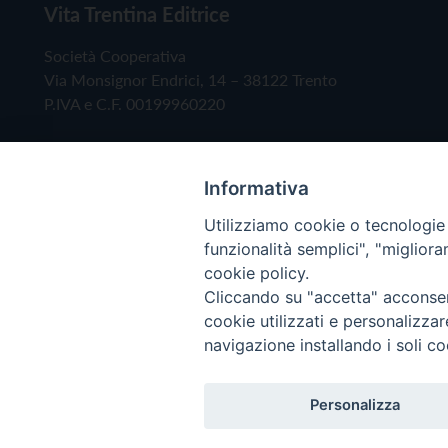
Vita Trentina Editrice
Società Cooperativa
Via Monsignor Endrici, 14 – 38122 Trento
P.IVA e C.F. 00199960220
Informativa
Utilizziamo cookie o tecnologie s
funzionalità semplici", "miglior
cookie policy.
Cliccando su "accetta" acconsent
Copyright © 2019 - Tutti i diritti riservati - Vita
cookie utilizzati e personalizza
navigazione installando i soli co
Privacy Policy
Personalizza