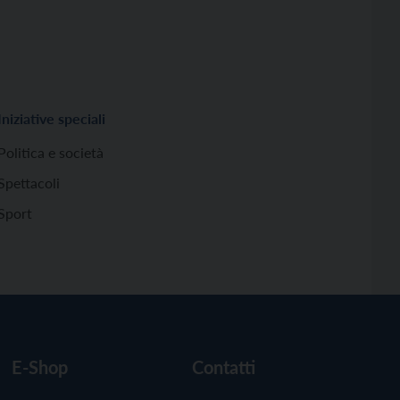
Iniziative speciali
Politica e società
Spettacoli
Sport
E-Shop
Contatti