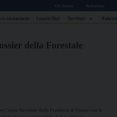
Chi Siamo
Redazione
stro centenario
I nostri libri
Territori
Rubric
ossier della Forestale
el Corpo forestale della Provincia di Trento con le