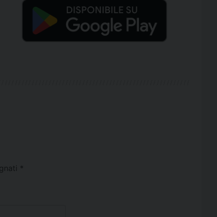
egnati
*