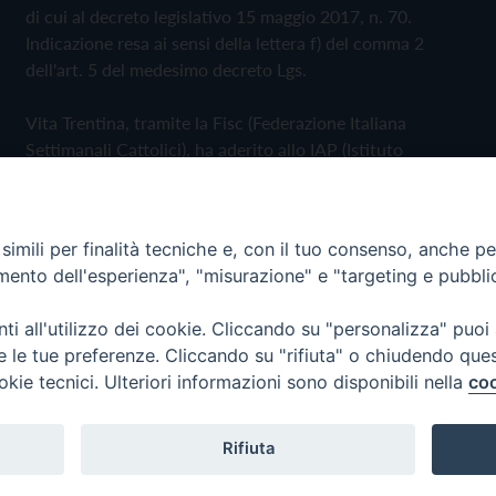
di cui al decreto legislativo 15 maggio 2017, n. 70.
Indicazione resa ai sensi della lettera f) del comma 2
dell'art. 5 del medesimo decreto Lgs.
Vita Trentina, tramite la Fisc (Federazione Italiana
Settimanali Cattolici), ha aderito allo IAP (Istituto
dell'Autodisciplina Pubblicitaria) accettando il Codice di
Autodisciplina della Comunicazione Commerciale
imili per finalità tecniche e, con il tuo consenso, anche per 
Privacy Policy
Cookie Policy
amento dell'esperienza", "misurazione" e "targeting e pubbli
i all'utilizzo dei cookie. Cliccando su "personalizza" puoi
 Trentina Editrice
re le tue preferenze. Cliccando su "rifiuta" o chiudendo que
okie tecnici. Ulteriori informazioni sono disponibili nella
coo
Rifiuta