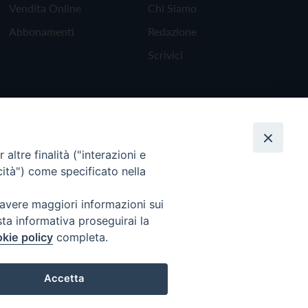
Vendita Online
Chi Siamo
Abbonamenti
Redazione
Scrivici
altre finalità ("interazioni e
cità") come specificato nella
 avere maggiori informazioni sui
sta informativa proseguirai la
kie policy
completa.
Torna all'inizio
Accetta