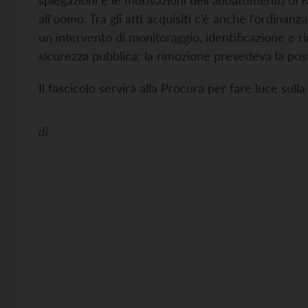
spiegazioni e le motivazioni dell’abbattimento di 
all’uomo. Tra gli atti acquisiti c’è anche l’ordinan
un intervento di monitoraggio, identificazione e r
sicurezza pubblica: la rimozione prevedeva la poss
Il fascicolo servirà alla Procura per fare luce sul
di