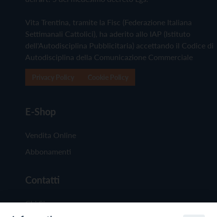
Vita Trentina, tramite la Fisc (Federazione Italiana
Settimanali Cattolici), ha aderito allo IAP (Istituto
dell'Autodisciplina Pubblicitaria) accettando il Codice di
Autodisciplina della Comunicazione Commerciale
Privacy Policy
Cookie Policy
E-Shop
Vendita Online
Abbonamenti
Contatti
Chi Siamo