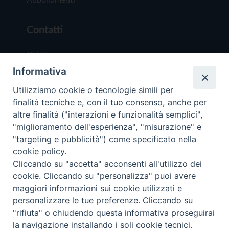
Contatti
Chi Siamo
Informativa
Redazione
Scrivici
Utilizziamo cookie o tecnologie simili per
finalità tecniche e, con il tuo consenso, anche per
altre finalità ("interazioni e funzionalità semplici",
"miglioramento dell'esperienza", "misurazione" e
"targeting e pubblicità") come specificato nella
cookie policy.
Copyright © 2019 - Tutti i diritti riservati - Vit
Cliccando su "accetta" acconsenti all'utilizzo dei
Trentina Editrice
cookie. Cliccando su "personalizza" puoi avere
maggiori informazioni sui cookie utilizzati e
Privacy Policy
personalizzare le tue preferenze. Cliccando su
Torna all'inizi
"rifiuta" o chiudendo questa informativa proseguirai
la navigazione installando i soli cookie tecnici.