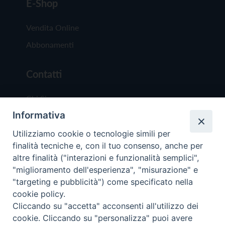
E-Shop
Vendita Online
Abbonamenti
Contatti
Chi Siamo
Informativa
Redazione
Scrivici
Utilizziamo cookie o tecnologie simili per
finalità tecniche e, con il tuo consenso, anche per
altre finalità ("interazioni e funzionalità semplici",
"miglioramento dell'esperienza", "misurazione" e
"targeting e pubblicità") come specificato nella
cookie policy.
Copyright © 2019 - Tutti i diritti riservati - Vit
Cliccando su "accetta" acconsenti all'utilizzo dei
Trentina Editrice
cookie. Cliccando su "personalizza" puoi avere