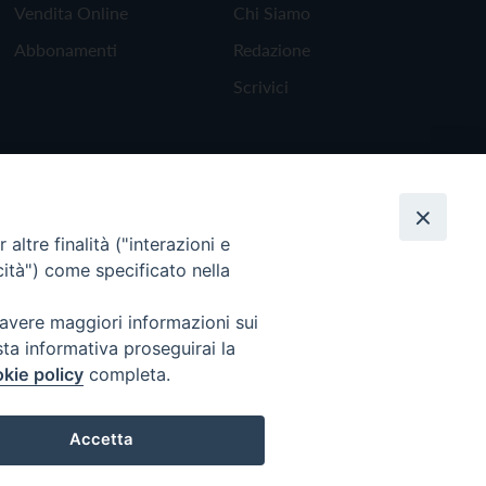
Vendita Online
Chi Siamo
Abbonamenti
Redazione
Scrivici
altre finalità ("interazioni e
cità") come specificato nella
 avere maggiori informazioni sui
sta informativa proseguirai la
kie policy
completa.
Torna all'inizio
Accetta