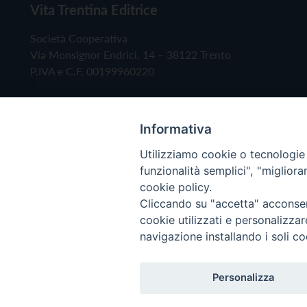
Vita Trentina Editrice
Società Cooperativa
Via Monsignor Endrici, 14 – 38122 Trento
P.IVA e C.F. 00199960220
Informativa
Utilizziamo cookie o tecnologie s
funzionalità semplici", "miglior
cookie policy.
Cliccando su "accetta" acconsent
Copyright © 2019 - Tutti i diritti riservati - Vita
cookie utilizzati e personalizza
navigazione installando i soli co
Privacy Policy
Personalizza