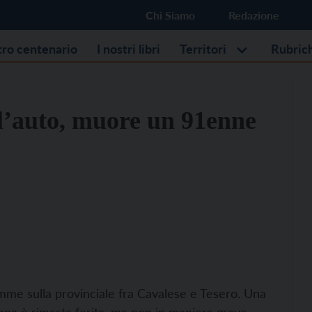
Chi Siamo
Redazione
stro centenario
I nostri libri
Territori
Rubric
 l’auto, muore un 91enne
mme sulla provinciale fra Cavalese e Tesero. Una