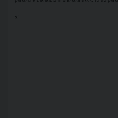
persona è deceduta in uno scontro. Un’altra perso
di