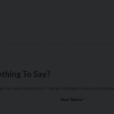
thing To Say?
mail non sarà pubblicato.
I campi obbligatori sono contrass
Your Name
*