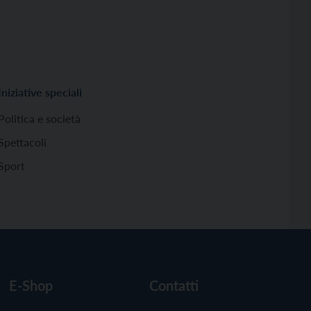
Iniziative speciali
Politica e società
Spettacoli
Sport
E-Shop
Contatti