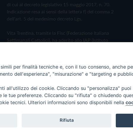
di cui al decreto legislativo 15 maggio 2017, n. 70.
Indicazione resa ai sensi della lettera f) del comma 2
dell'art. 5 del medesimo decreto Lgs.
Vita Trentina, tramite la Fisc (Federazione Italiana
Settimanali Cattolici), ha aderito allo IAP (Istituto
dell'Autodisciplina Pubblicitaria) accettando il Codice di
Autodisciplina della Comunicazione Commerciale
imili per finalità tecniche e, con il tuo consenso, anche per 
Privacy Policy
Cookie Policy
amento dell'esperienza", "misurazione" e "targeting e pubbli
i all'utilizzo dei cookie. Cliccando su "personalizza" puoi
 Trentina Editrice
re le tue preferenze. Cliccando su "rifiuta" o chiudendo que
okie tecnici. Ulteriori informazioni sono disponibili nella
coo
Rifiuta