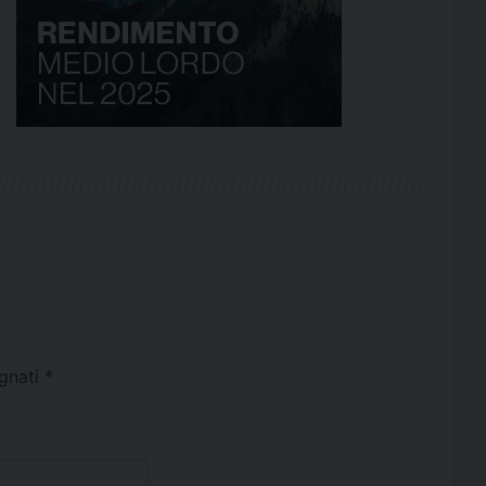
egnati
*