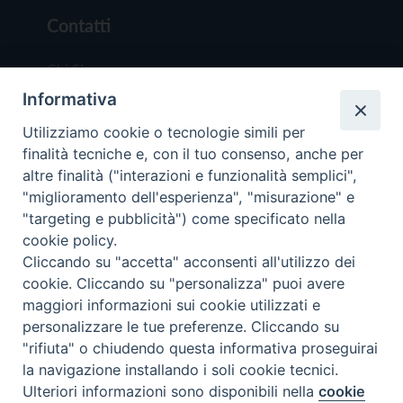
Contatti
Chi Siamo
Informativa
Redazione
Scrivici
Utilizziamo cookie o tecnologie simili per
finalità tecniche e, con il tuo consenso, anche per
altre finalità ("interazioni e funzionalità semplici",
"miglioramento dell'esperienza", "misurazione" e
"targeting e pubblicità") come specificato nella
cookie policy.
Copyright © 2019 - Tutti i diritti riservati - Vit
Cliccando su "accetta" acconsenti all'utilizzo dei
Trentina Editrice
cookie. Cliccando su "personalizza" puoi avere
maggiori informazioni sui cookie utilizzati e
Privacy Policy
personalizzare le tue preferenze. Cliccando su
Torna all'inizi
"rifiuta" o chiudendo questa informativa proseguirai
la navigazione installando i soli cookie tecnici.
Ulteriori informazioni sono disponibili nella
cookie
Preferenze Cookie