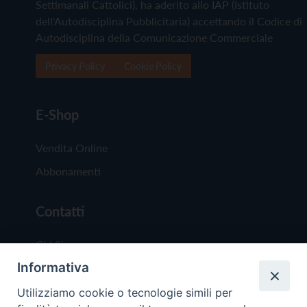
Settimanali Cattolici), ha aderito allo IAP (Istituto
dell'Autodisciplina Pubblicitaria) accettando il Codice di
Autodisciplina della Comunicazione Commerciale
Privacy Policy
Cookie Policy
E-Shop
Vendita Online
Abbonamenti
Contatti
Chi Siamo
Informativa
Redazione
Scrivici
Utilizziamo cookie o tecnologie simili per