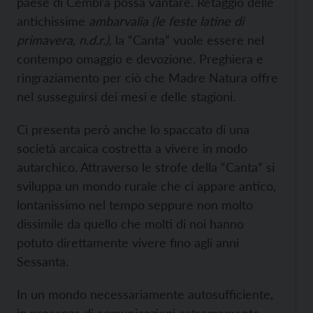
paese di Cembra possa vantare. Retaggio delle
antichissime
ambarvalia (le feste latine di
primavera, n.d.r.)
, la “Canta” vuole essere nel
contempo omaggio e devozione. Preghiera e
ringraziamento per ciò che Madre Natura offre
nel susseguirsi dei mesi e delle stagioni.
Ci presenta però anche lo spaccato di una
società arcaica costretta a vivere in modo
autarchico. Attraverso le strofe della “Canta” si
sviluppa un mondo rurale che ci appare antico,
lontanissimo nel tempo seppure non molto
dissimile da quello che molti di noi hanno
potuto direttamente vivere fino agli anni
Sessanta.
In un mondo necessariamente autosufficiente,
in presenza di comunicazioni estremamente