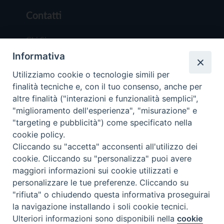
Contatti
Chi Siamo
Informativa
Redazione
Scrivici
Utilizziamo cookie o tecnologie simili per
finalità tecniche e, con il tuo consenso, anche per
altre finalità ("interazioni e funzionalità semplici",
"miglioramento dell'esperienza", "misurazione" e
"targeting e pubblicità") come specificato nella
cookie policy.
Copyright © 2019 - Tutti i diritti riservati - Vit
Cliccando su "accetta" acconsenti all'utilizzo dei
Trentina Editrice
cookie. Cliccando su "personalizza" puoi avere
maggiori informazioni sui cookie utilizzati e
Privacy Policy
personalizzare le tue preferenze. Cliccando su
Torna all'inizi
"rifiuta" o chiudendo questa informativa proseguirai
la navigazione installando i soli cookie tecnici.
Ulteriori informazioni sono disponibili nella
cookie
Preferenze Cookie