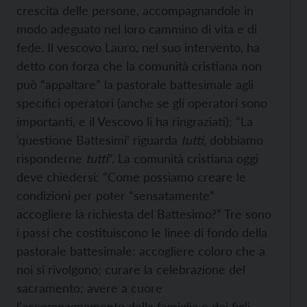
crescita delle persone, accompagnandole in
modo adeguato nel loro cammino di vita e di
fede. Il vescovo Lauro, nel suo intervento, ha
detto con forza che la comunità cristiana non
può “appaltare” la pastorale battesimale agli
specifici operatori (anche se gli operatori sono
importanti, e il Vescovo li ha ringraziati): “La
‘questione Battesimi’ riguarda
tutti
, dobbiamo
risponderne
tutti
”. La comunità cristiana oggi
deve chiedersi: “Come possiamo creare le
condizioni per poter “sensatamente”
accogliere la richiesta del Battesimo?” Tre sono
i passi che costituiscono le linee di fondo della
pastorale battesimale: accogliere coloro che a
noi si rivolgono; curare la celebrazione del
sacramento; avere a cuore
l’accompagnamento della famiglia e dei figli