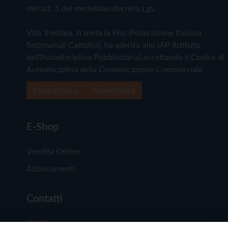
dell'art. 5 del medesimo decreto Lgs.
Vita Trentina, tramite la Fisc (Federazione Italiana
Settimanali Cattolici), ha aderito allo IAP (Istituto
dell'Autodisciplina Pubblicitaria) accettando il Codice di
Autodisciplina della Comunicazione Commerciale
Privacy Policy
Cookie Policy
E-Shop
Vendita Online
Abbonamenti
Contatti
Chi Siamo