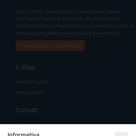
Vita Trentina, tramite la Fisc (Federazione Italiana
Settimanali Cattolici), ha aderito allo IAP (Istituto
dell'Autodisciplina Pubblicitaria) accettando il Codice di
Autodisciplina della Comunicazione Commerciale
Privacy Policy
Cookie Policy
E-Shop
Vendita Online
Abbonamenti
Contatti
Chi Siamo
Informativa
Redazione