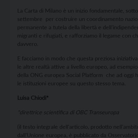
La Carta di Milano è un inizio fondamentale, sotto
settembre per costruire un coordinamento naziona
permanente a tutela della libertà e dell’indipendenz
migranti e rifugiati, e rafforziamo il legame con c
davvero.
E facciamo in modo che questa preziosa iniziativa 
le altre realtà attive a livello europeo, ad esemp
della ONG europea
Social Platform che ad oggi ha
le istituzioni europee su questo stesso tema.
Luisa Chiodi*
*direttrice scientifica di OBC Transeuropa
(il testo integrale dell'articolo, prodotto nell’amb
dall’Unione europea, è pubblicato da
Osservatori