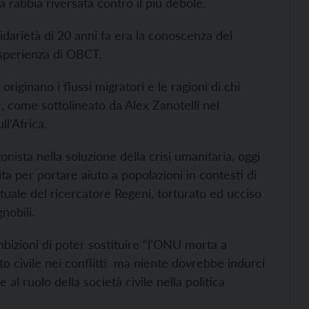
a rabbia riversata contro il più debole.
idarietà di 20 anni fa era la conoscenza del
'esperienza di OBCT.
originano i flussi migratori e le ragioni di chi
 come sottolineato da Alex Zanotelli nel
ll’Africa.
onista nella soluzione della crisi umanitaria, oggi
ita per portare aiuto a popolazioni in contesti di
ttuale del ricercatore Regeni, torturato ed ucciso
gnobili.
bizioni di poter sostituire “l’ONU morta a
to civile nei conflitti ma niente dovrebbe indurci
al ruolo della società civile nella politica