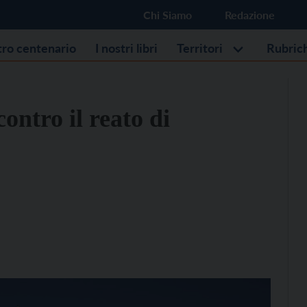
Chi Siamo
Redazione
stro centenario
I nostri libri
Territori
Rubric
contro il reato di