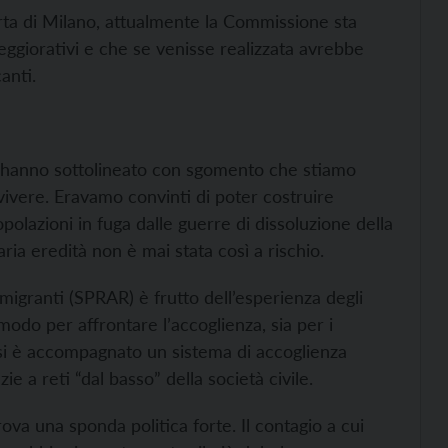
arta di Milano, attualmente la Commissione sta
ggiorativi e che se venisse realizzata avrebbe
canti.
 hanno sottolineato con sgomento che stiamo
vere. Eravamo convinti di poter costruire
opolazioni in fuga dalle guerre di dissoluzione della
ria eredità non è mai stata così a rischio.
ei migranti (SPRAR) è
frutto dell’esperienza degli
modo per affrontare l’accoglienza, sia per i
 si è accompagnato un sistema di accoglienza
ie a reti “dal basso” della società civile.
ova una sponda politica forte. Il contagio a cui