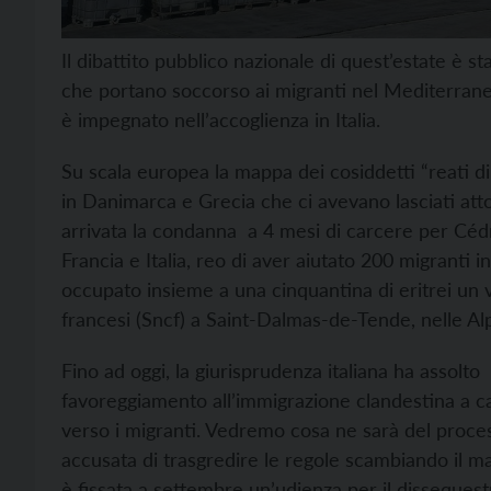
Il dibattito pubblico nazionale di quest’estate è s
che portano soccorso ai migranti nel Mediterrane
è impegnato nell’accoglienza in Italia.
Su scala europea la
mappa dei cosiddetti “reati di 
in Danimarca e Grecia che ci avevano lasciati atton
arrivata la
condanna a 4 mesi di carcere per Cédric
Francia e Italia, reo di aver aiutato 200 migranti 
occupato insieme a una cinquantina di eritrei un 
francesi (Sncf) a Saint-Dalmas-de-Tende, nelle Al
Fino ad oggi, la giurisprudenza italiana ha
assolto
favoreggiamento all’immigrazione clandestina a cari
verso i migranti. Vedremo cosa ne sarà del proces
accusata di trasgredire le regole scambiando il ma
è fissata a settembre un’udienza per il dissequest