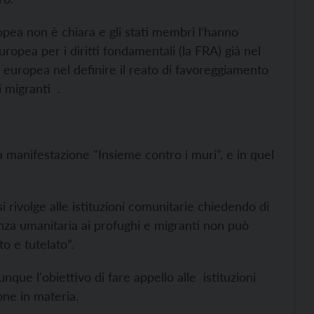
ropea non è chiara e gli stati membri l’hanno
ropea per i diritti fondamentali (la FRA) già nel
a europea nel definire il reato di favoreggiamento
i migranti .
a manifestazione "Insieme contro i muri", e in quel
si rivolge alle istituzioni comunitarie chiedendo di
nza umanitaria ai profughi e migranti non può
o e tutelato”.
unque l'obiettivo di fare appello alle istituzioni
one in materia.