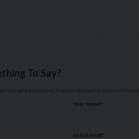
thing To Say?
mail non sarà pubblicato.
I campi obbligatori sono contrass
Your Name
*
La tua email
*