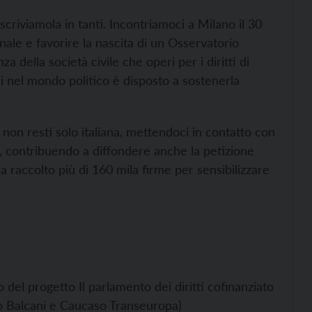
scriviamola in tanti. Incontriamoci a Milano
il 30
le e favorire la nascita di un Osservatorio
a della società civile che operi per i diritti di
hi nel mondo politico è disposto a sostenerla
non resti solo italiana, mettendoci in contatto con
io, contribuendo a diffondere anche la petizione
 raccolto più di 160 mila firme per sensibilizzare
ito del progetto
Il parlamento dei diritti cofinanziato
o Balcani e Caucaso Transeuropa)