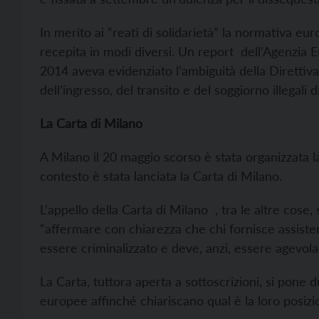
In merito ai “reati di solidarietà” la normativa eu
recepita in modi diversi. Un
report dell’Agenzia Eu
2014 aveva evidenziato l’ambiguità della
Direttiv
dell’ingresso, del transito e del soggiorno illegali d
La Carta di Milano
A Milano il 20 maggio scorso è stata organizzata l
contesto è stata lanciata la Carta di Milano.
L’
appello della Carta di Milano , tra le altre cose, 
“affermare con chiarezza che chi fornisce assiste
essere criminalizzato e deve, anzi, essere agevolat
La Carta, tuttora aperta a sottoscrizioni, si pone d
europee affinché chiariscano qual è la loro posizi