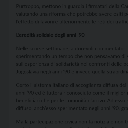
Purtroppo, mettono in guardia i firmatari della C
valutando una riforma che potrebbe avere esiti pe
l’effetto di favorire ulteriormente le reti dei traffi
L’eredità solidale degli anni ‘90
Nelle scorse settimane, autorevoli commentatori
sperimentando un tempo che non pensavamo di vi
sull'esperienza di solidarietà nei confronti delle p
Jugoslavia negli anni '90 e invece quella straordina
Certo il sistema italiano di accoglienza diffusa d
anni ‘90 ed è tuttora riconosciuto come il miglior 
beneficiari che per le comunità d’arrivo. Ad esso
diffuso, anch’esso sperimentato negli anni ‘90, graz
Ma la partecipazione civica non fa notizia e non tr