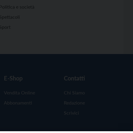
Politica e società
Spettacoli
Sport
E-Shop
Contatti
Vendita Online
Chi Siamo
Abbonamenti
Redazione
Scrivici