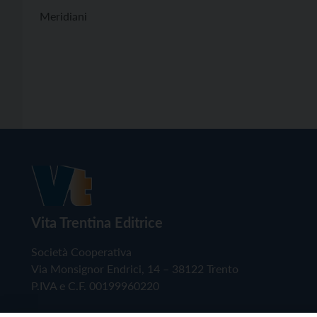
Meridiani
Vita Trentina Editrice
Società Cooperativa
Via Monsignor Endrici, 14 – 38122 Trento
P.IVA e C.F. 00199960220