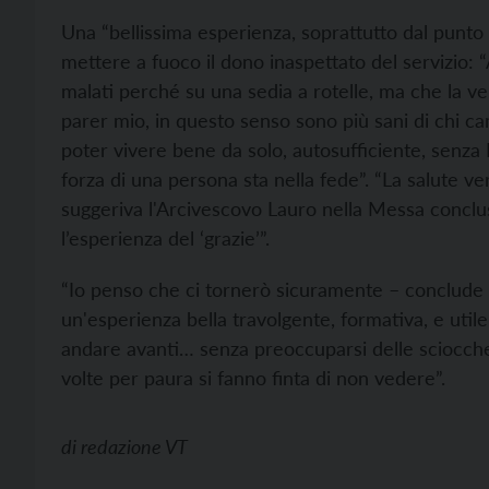
Una “bellissima esperienza, soprattutto dal punto 
mettere a fuoco il dono inaspettato del servizio: 
malati perché su una sedia a rotelle, ma che la ver
parer mio, in questo senso sono più sani di chi 
poter vivere bene da solo, autosufficiente, senza 
forza di una persona sta nella fede”. “La salute v
suggeriva l'Arcivescovo Lauro nella Messa conclusi
l’esperienza del ‘grazie’”.
“Io penso che ci tornerò sicuramente – conclude l
un'esperienza bella travolgente, formativa, e utile
andare avanti… senza preoccuparsi delle sciocchez
volte per paura si fanno finta di non vedere”.
di
redazione VT