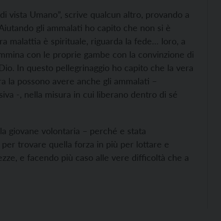
di vista Umano”, scrive qualcun altro, provando a
“Aiutando gli ammalati ho capito che non si è
a malattia è spirituale, riguarda la fede… loro, a
cammina con le proprie gambe con la convinzione di
Dio. In questo pellegrinaggio ho capito che la vera
era la possono avere anche gli ammalati –
va -, nella misura in cui liberano dentro di sé
a giovane volontaria – perché e stata
 per trovare quella forza in più per lottare e
ze, e facendo più caso alle vere difficoltà che a