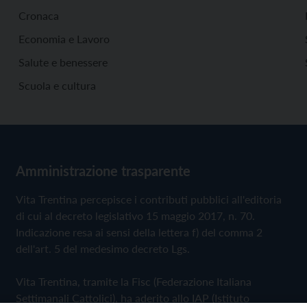
Cronaca
Economia e Lavoro
Salute e benessere
Scuola e cultura
Amministrazione trasparente
Vita Trentina percepisce i contributi pubblici all'editoria
di cui al decreto legislativo 15 maggio 2017, n. 70.
Indicazione resa ai sensi della lettera f) del comma 2
dell'art. 5 del medesimo decreto Lgs.
Vita Trentina, tramite la Fisc (Federazione Italiana
Settimanali Cattolici), ha aderito allo IAP (Istituto