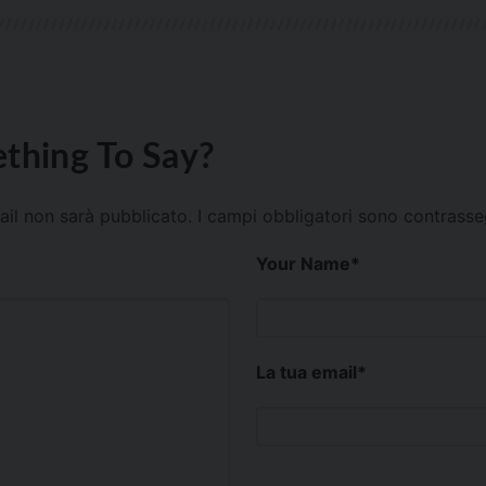
thing To Say?
mail non sarà pubblicato.
I campi obbligatori sono contrass
Your Name
*
La tua email
*