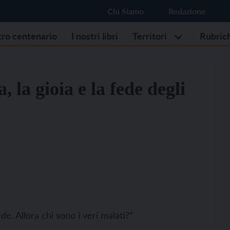
Chi Siamo
Redazione
stro centenario
I nostri libri
Territori
Rubric
 la gioia e la fede degli
de. Allora chi sono i veri malati?”