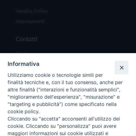
Vendita Online
Abbonamenti
Contatti
Chi Siamo
Informativa
Redazione
Scrivici
Utilizziamo cookie o tecnologie simili per
finalità tecniche e, con il tuo consenso, anche per
altre finalità ("interazioni e funzionalità semplici",
"miglioramento dell'esperienza", "misurazione" e
"targeting e pubblicità") come specificato nella
cookie policy.
Copyright © 2019 - Tutti i diritti riservati - Vit
Cliccando su "accetta" acconsenti all'utilizzo dei
Trentina Editrice
cookie. Cliccando su "personalizza" puoi avere
maggiori informazioni sui cookie utilizzati e