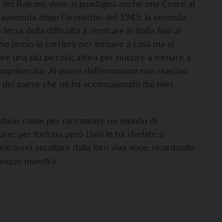
te dei Balcani, dove si guadagna anche una Croce al
i avvenuta dopo l’armistizio del 1943; la seconda
terza della difficoltà a rientrare in Italia fino al
 ho preso la corriera per tornare a casa ma al
re una più piccola; allora per riuscire a tornare a
 impolverato. Al paese dall’emozione non riuscivo
e del paese che mi ha accompagnato dai miei
guardano come per raccontare un mondo di
e; per fortuna però Livio le ha rivelate a
 potranno ascoltare dalla loro viva voce, ricordando
munque maestra.