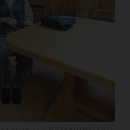
o, Livio Tarolli e la curatrice del libro Jasmine Luzzani