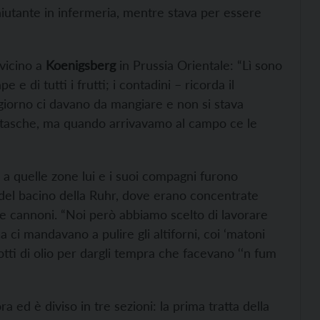
iutante in infermeria, mentre stava per essere
 vicino a
Koenigsberg
in Prussia Orientale: “Lì sono
 e di tutti i frutti; i contadini – ricorda il
iorno ci davano da mangiare e non si stava
e tasche, ma quando arrivavamo al campo ce le
o a quelle zone lui e i suoi compagni furono
a del bacino della Ruhr, dove erano concentrate
 cannoni. “Noi però abbiamo scelto di lavorare
a ci mandavano a pulire gli altiforni, coi ‘matoni
tti di olio per dargli tempra che facevano ‘‘n fum
ra ed è diviso in tre sezioni: la prima tratta della