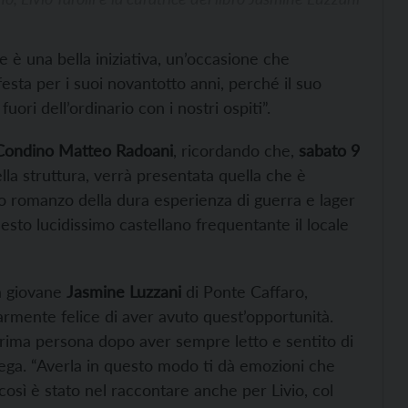
e è una bella iniziativa, un’occasione che
festa per i suoi novantotto anni, perché il suo
ri dell’ordinario con i nostri ospiti”.
Condino
Matteo Radoani
, ricordando che,
sabato 9
ella struttura, verrà presentata quella che è
gico romanzo della dura esperienza di guerra e lager
sto lucidissimo castellano frequentante il locale
la giovane
Jasmine Luzzani
di Ponte Caffaro,
olarmente felice di aver avuto quest’opportunità.
prima persona dopo aver sempre letto e sentito di
 spiega. “Averla in questo modo ti dà emozioni che
osì è stato nel raccontare anche per Livio, col