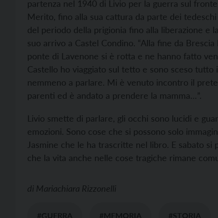
partenza nel 1940 di Livio per la guerra sul fron
Merito, fino alla sua cattura da parte dei tedesch
del periodo della prigionia fino alla liberazione e la 
suo arrivo a Castel Condino. “Alla fine da Brescia
ponte di Lavenone si è rotta e ne hanno fatto veni
Castello ho viaggiato sul tetto e sono sceso tutto
nemmeno a parlare. Mi è venuto incontro il pret
parenti ed è andato a prendere la mamma…”.
Livio smette di parlare, gli occhi sono lucidi e 
emozioni. Sono cose che si possono solo immaginar
Jasmine che le ha trascritte nel libro. E sabato si
che la vita anche nelle cose tragiche rimane co
di
Mariachiara Rizzonelli
#GUERRA
#MEMORIA
#STORIA