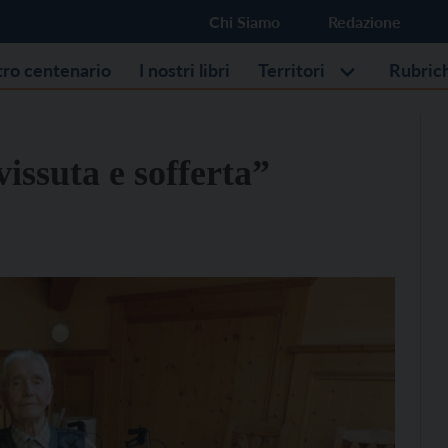
Chi Siamo
Redazione
stro centenario
I nostri libri
Territori
Rubric
issuta e sofferta”