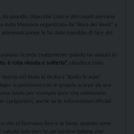
, da quando, dopo che Livio e altri ospiti avevano
ta della Memoria organizzata da “Rosa dei Venti” e
i amministrazione le ha dato mandato di fare del
 anziana ricorda esattamente quanto ha vissuto in
o, è roba vissuta e sofferta”
, ribadisce Livio.
 riporta nel titolo la dicitura “Radio Scarpa”
 lager si portavano con le proprie scarpe da una
avevano avuto per esempio voce che esistevano
 i prigionieri, anche se le informazioni ufficiali
voro che ci facevano fare e la fame; quando sono
 è salvato solo perché un medico italiano che