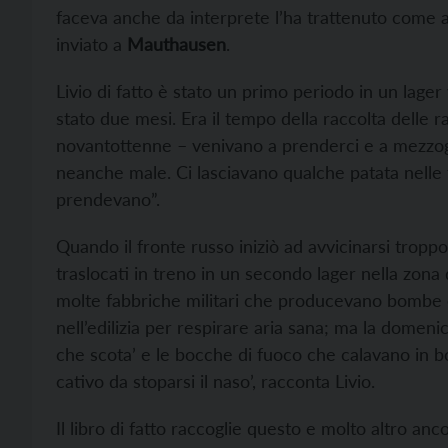
faceva anche da interprete l’ha trattenuto come a
inviato a
Mauthausen
.
Livio di fatto è stato un primo periodo in un lager
stato due mesi. Era il tempo della raccolta delle rape
novantottenne – venivano a prenderci e a mezzog
neanche male. Ci lasciavano qualche patata nell
prendevano”.
Quando il fronte russo iniziò ad avvicinarsi tropp
traslocati in treno in un secondo lager nella zon
molte fabbriche militari che producevano bombe e
nell’edilizia per respirare aria sana; ma la domenic
che scota’ e le bocche di fuoco che calavano in bo
cativo da stoparsi il naso’, racconta Livio.
Il libro di fatto raccoglie questo e molto altro anco