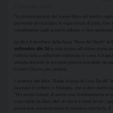
7 Settembre 2017
“La presentazione del nuovo libro sul nostro ospit
permette di ricordare le esperienze di Livio, fare 
compleanno cade proprio sabato, e fare qualcosa fuo
Lo dice il direttore della Apsp “Rosa dei Venti” di
settembre alle 16
in sala teatro all’ultimo piano d
l’ultima fatica editoriale elaborata in casa, il tra
vissuta durante la seconda guerra mondiale da que
Centro Diurno per anziani.
Curatrice del libro “Radio Scarpa di Livio Tarolli” 
laureata in Lettere e Filologia, che si dice partic
“Ho avuto l’onore di avere una testimonianza in 
cose simili da diari, libri di storia e fonti terze”,
prima non avevo provato in maniera così forte. E c