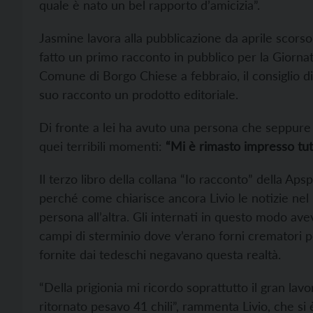
quale è nato un bel rapporto d’amicizia”.
Jasmine lavora alla pubblicazione da aprile scorso
fatto un primo racconto in pubblico per la Giorna
Comune di Borgo Chiese a febbraio, il consiglio d
suo racconto un prodotto editoriale.
Di fronte a lei ha avuto una persona che seppure
quei terribili momenti:
“Mi è rimasto impresso tutt
Il terzo libro della collana “Io racconto” della Apsp
perché come chiarisce ancora Livio le notizie nel
persona all’altra. Gli internati in questo modo 
campi di sterminio dove v’erano forni crematori per
fornite dai tedeschi negavano questa realtà.
“Della prigionia mi ricordo soprattutto il gran la
ritornato pesavo 41 chili”, rammenta Livio, che si