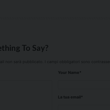
thing To Say?
mail non sarà pubblicato.
I campi obbligatori sono contrass
Your Name
*
La tua email
*